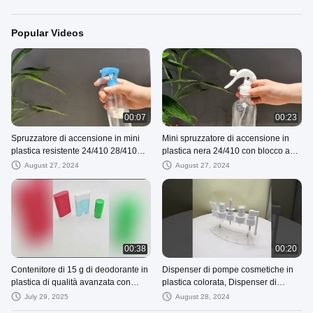
Popular Videos
00:07
00:23
Spruzzatore di accensione in mini
Mini spruzzatore di accensione in
plastica resistente 24/410 28/410
plastica nera 24/410 con blocco a
con attacco a tubo
bottone nero o bianco
August 27, 2024
August 27, 2024
00:38
00:20
Contenitore di 15 g di deodorante in
Dispenser di pompe cosmetiche in
plastica di qualità avanzata con
plastica colorata, Dispenser di
supporto di riempimento in fondo
polvere cosmetica a chiusura liscia
July 29, 2025
August 28, 2024