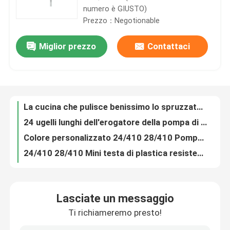
numero è GIUSTO)
Prezzo：Negotionable
Circa noi
Miglior prezzo
Contattaci
Dei pp della mano dello spruzzatore di plastica di innesco di innesco dello spruzzatore caduta resistente all'acido non
Giro della fabbrica
La cucina che pulisce benissimo lo spruzzatore/24 410 di innesco della foschia avvia lo spruzzatore BL106-A
24 ugelli lunghi dell'erogatore della pompa di olio di 410 mani con colore su misura clip
Colore personalizzato 24/410 28/410 Pompa di spruzzatore di plastica con mini-testa per il lavaggio
Controllo di qualità
24/410 28/410 Mini testa di plastica resistente pompa di spruzzatore per la bottiglia nel giardino della cucina
Colori multipli 24/410 28/410 Area di atomizzazione grande Bottiglie di nebbia di plastica Spruzzatore di trigger per bottiglie
Contattici
Colore personalizzato 24/410 28/410 Spruzzatore di accensione in plastica per il lavaggio delle bottiglie
Multistyle 24/410 28/410 Eco Mini Head Pompa di spruzzatura di plastica per la pulizia dell'acqua
Notizie
Prezzo ragionevole 24/410 28/410 Bottiglie di plastica Spruzzatore di accensione con materiali ecologici Pulizia Irrigazione
Spruzzatore di nebbia ultra fine per bottiglie
Casi
Lasciate un messaggio
Disegno portatile 20/410 24/410 Spruzzatore di nebbia eco fine per varie bottiglie
Ti richiameremo presto!
Fabbrica di utilizzo universale 40/400 pompa di spuma per la distribuzione di sapone e liquidi
mini spruzzatore di innesco