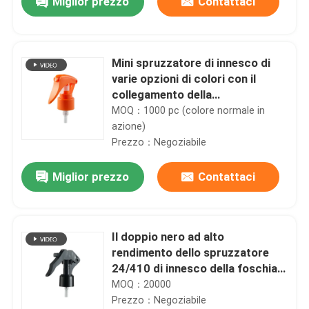
Miglior prezzo
Contattaci
Mini spruzzatore di innesco di
varie opzioni di colori con il
collegamento della
metropolitana
MOQ：1000 pc (colore normale in
azione)
Prezzo：Negoziabile
Miglior prezzo
Contattaci
Il doppio nero ad alto
rendimento dello spruzzatore
24/410 di innesco della foschia
per pulizia del vetro/giardino
MOQ：20000
Prezzo：Negoziabile