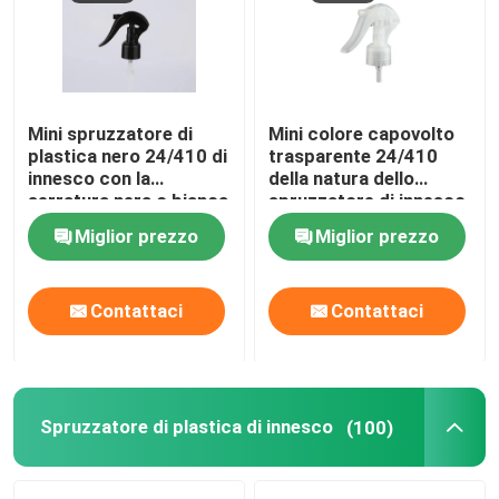
spruzzatore fine della foschia
Bottine di pompa senza aria
Mini spruzzatore di
Mini colore capovolto
plastica nero 24/410 di
trasparente 24/410
innesco con la
della natura dello
tubo di lucentezza del labbro
serratura nera o bianca
spruzzatore di innesco
del bottone
Miglior prezzo
Miglior prezzo
Barattolo crema di plastica
Contattaci
Contattaci
Bottiglia cosmetica acrilica
deodorante in stick vuoto
Spruzzatore di plastica di innesco
(100)
Bottiglia di plastica cosmetica