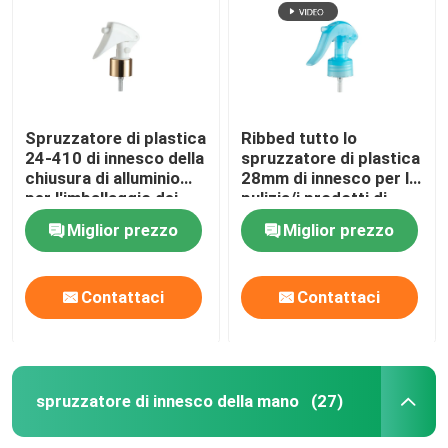
Bottiglia di vetro dell'olio essenziale
Bottiglia dello spruzzo di profumo
Spruzzatore di plastica
Ribbed tutto lo
24-410 di innesco della
spruzzatore di plastica
chiusura di alluminio
28mm di innesco per la
per l'imballaggio dei
pulizia/i prodotti di
cosmetici
vetro lavaggio
Miglior prezzo
Miglior prezzo
dell'automobile
Contattaci
Contattaci
spruzzatore di innesco della mano
(27)