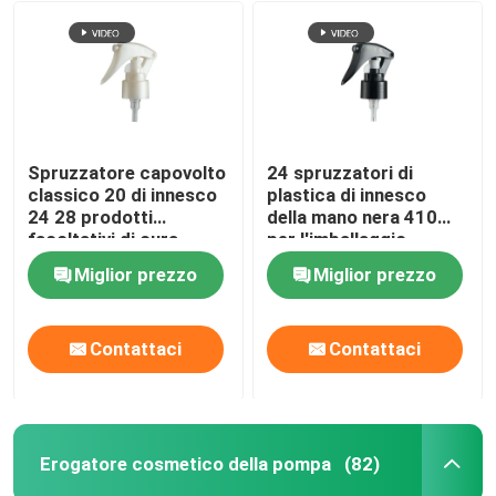
Spruzzatore capovolto
24 spruzzatori di
classico 20 di innesco
plastica di innesco
24 28 prodotti
della mano nera 410
facoltativi di cura
per l'imballaggio
personale
cosmetico
Miglior prezzo
Miglior prezzo
Contattaci
Contattaci
Erogatore cosmetico della pompa
(82)