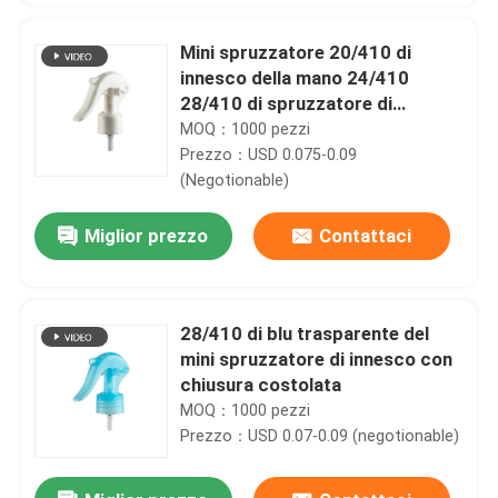
Mini spruzzatore 20/410 di
innesco della mano 24/410
28/410 di spruzzatore di
innesco di impatto per il giardino
MOQ：1000 pezzi
Prezzo：USD 0.075-0.09
(Negotionable)
Miglior prezzo
Contattaci
28/410 di blu trasparente del
mini spruzzatore di innesco con
chiusura costolata
MOQ：1000 pezzi
Prezzo：USD 0.07-0.09 (negotionable)