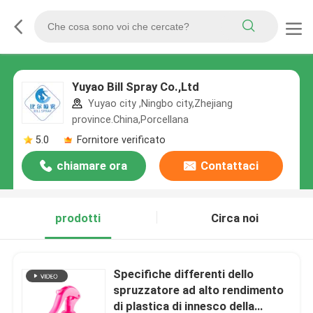
Yuyao Bill Spray Co.,Ltd
Yuyao city ,Ningbo city,Zhejiang
province.China,Porcellana
5.0
Fornitore verificato
chiamare ora
Contattaci
prodotti
Circa noi
Specifiche differenti dello
spruzzatore ad alto rendimento
di plastica di innesco della