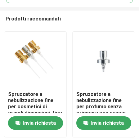
Prodotti raccomandati
Spruzzatore a
Spruzzatore a
Casa
nebulizzazione fine
nebulizzazione fine
per cosmetici di
per profumo senza
grandi dimensioni, tipo
crimpare con guscio
Prodotti
a crimpare, non
in alluminio argento
Invia richiesta
Invia richiesta
ricaricabile, da 13mm
lucido oro 13mm
15mm 18mm 20mm,
15mm 18mm 20mm
Video
per profumo