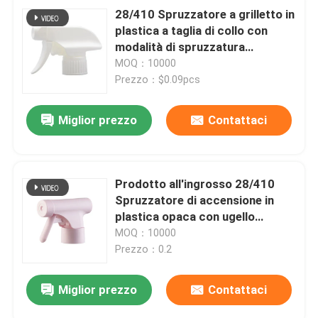
28/410 Spruzzatore a grilletto in
plastica a taglia di collo con
modalità di spruzzatura
regolabili e progettazione
MOQ：10000
resistente alla corrosione per la
Prezzo：$0.09pcs
cura chimica e automobilistica
quotidiana
Miglior prezzo
Contattaci
Prodotto all'ingrosso 28/410
Spruzzatore di accensione in
plastica opaca con ugello
regolabile a getto e nebbia per la
MOQ：10000
cura della casa e dell'auto
Prezzo：0.2
Miglior prezzo
Contattaci