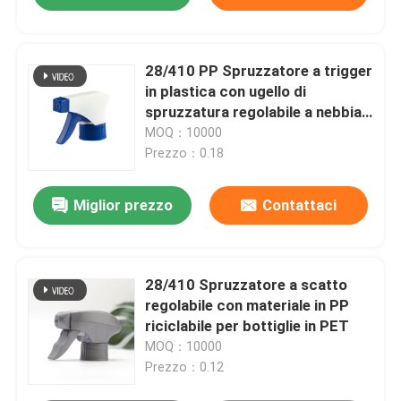
28/410 PP Spruzzatore a trigger
in plastica con ugello di
spruzzatura regolabile a nebbia
fine e a flusso, design
MOQ：10000
impermeabile per pulizia
Prezzo：0.18
domestica e giardinaggio
Miglior prezzo
Contattaci
28/410 Spruzzatore a scatto
regolabile con materiale in PP
riciclabile per bottiglie in PET
MOQ：10000
Prezzo：0.12