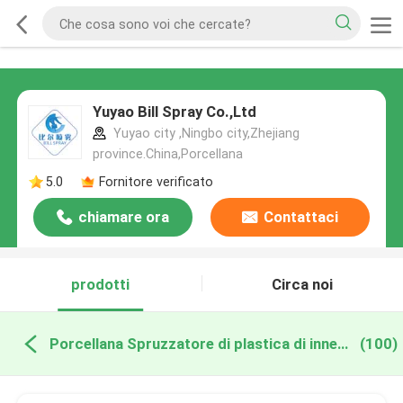
Yuyao Bill Spray Co.,Ltd
Yuyao city ,Ningbo city,Zhejiang
province.China,Porcellana
5.0
Fornitore verificato
chiamare ora
Contattaci
prodotti
Circa noi
Porcellana Spruzzatore di plastica di innesco
(100)