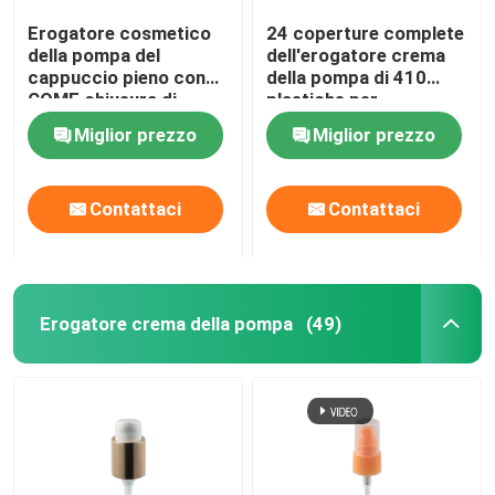
Erogatore cosmetico
24 coperture complete
della pompa del
dell'erogatore crema
cappuccio pieno con
della pompa di 410
COME chiusura di
plastiche per
alluminio dorata
l'imballaggio
Miglior prezzo
Miglior prezzo
materiale
cosmetico
Contattaci
Contattaci
Erogatore crema della pompa
(49)