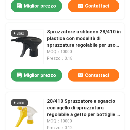
Miglior prezzo
Contattaci
Spruzzatore a sblocco 28/410 in
plastica con modalità di
spruzzatura regolabile per uso
domestico e industriale
MOQ：10000
Prezzo：0.18
Miglior prezzo
Contattaci
Casa
28/410 Spruzzatore a sgancio
con ugello di spruzzatura
Prodotti
regolabile a getto per bottiglie in
PET in plastica in PP
MOQ：10000
Video
Prezzo：0.12