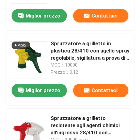
Miglior prezzo
Contattaci
Circa noi
Giro della fabbrica
Spruzzatore a grilletto in
plastica 28/410 con ugello spray
Controllo di qualità
regolabile, sigillatura a prova di
perdite e grilletto ergonomico
MOQ：10000
per flaconi detergenti
Prezzo：0.12
Contattici
Miglior prezzo
Contattaci
Notizie
Casi
Spruzzatore a grilletto
resistente agli agenti chimici
all'ingrosso 28/410 con
mini spruzzatore di innesco
dosaggio elevato 2.0-3.5cc per
MOQ：10000 pezzi