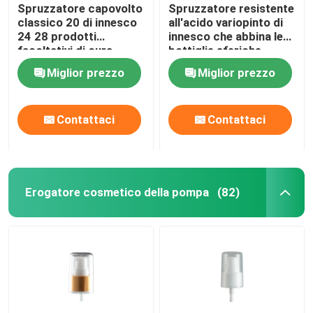
Spruzzatore capovolto
Spruzzatore resistente
classico 20 di innesco
all'acido variopinto di
24 28 prodotti
innesco che abbina le
facoltativi di cura
bottiglie sferiche
personale
variopinte dell'animale
Miglior prezzo
Miglior prezzo
domestico
Contattaci
Contattaci
Erogatore cosmetico della pompa
(82)