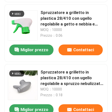
Spruzzatore a grilletto in
plastica 28/410 con ugello
regolabile a getto e nebbia e
materiale PP resistente per
MOQ：10000
bottiglie in PET
Prezzo：0.06
Miglior prezzo
Contattaci
Spruzzatore a grilletto in
plastica 28/410 con ugello
regolabile a spruzzo nebulizzato
e a getto e plastica PP riciclabile
MOQ：10000
per detergenti per la casa e
Prezzo：0.18
giardinaggio
Miglior prezzo
Contattaci