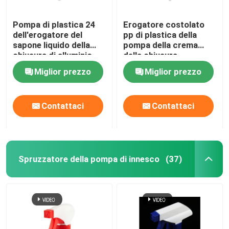
Pompa di plastica 24
Erogatore costolato
dell'erogatore del
pp di plastica della
sapone liquido della
pompa della crema
chiusura di alluminio
della chiusura
410 pp di plastica
materiale con la
Miglior prezzo
Miglior prezzo
materiali
lunghezza su
ordinazione della
metropolitana
Contattaci
Contattaci
Spruzzatore della pompa di innesco
(37)