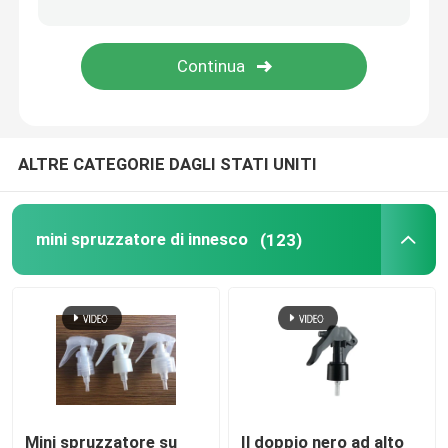
spruzzatore fine della foschia
Bottine di pompa senza aria
ALTRE CATEGORIE DAGLI STATI UNITI
tubo di lucentezza del labbro
Barattolo crema di plastica
mini spruzzatore di innesco
(123)
Bottiglia cosmetica acrilica
deodorante in stick vuoto
Bottiglia di plastica cosmetica
Mini spruzzatore su
Il doppio nero ad alto