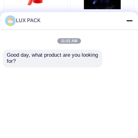
Spruzzatore bianco
Materiale di plastica su
LUX PACK
rosso di plastica 28
misura 28/410
400 della pompa di
dell'erogatore pp dello
innesco per pulizia
spruzzo della pompa di
11:52 AM
della famiglia
colore per fare il
Miglior prezzo
Miglior prezzo
giardinaggio
Good day, what product are you looking 
for?
Contattaci
Contattaci
Osservi più
Casa
Circa noi
Contattaci
Desktop Site
Mappa del sito
Privacy Policy