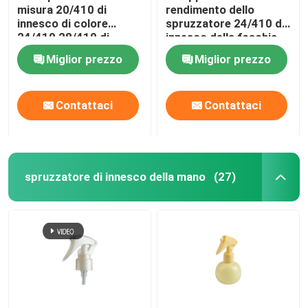
misura 20/410 di
rendimento dello
innesco di colore
spruzzatore 24/410 di
Bottiglia di vetro dell'olio essenziale
24/410 28/410 di
innesco della foschia
specificazione
per pulizia del
Miglior prezzo
Miglior prezzo
vetro/giardino
Bottiglia dello spruzzo di profumo
Contattaci
Contattaci
spruzzatore di innesco della mano
(27)