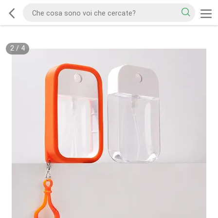
2
/
4