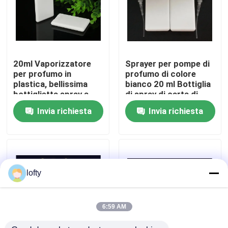
Circa noi
Giro della fabbrica
20ml Vaporizzatore
Sprayer per pompe di
per profumo in
profumo di colore
plastica, bellissima
bianco 20 ml Bottiglia
Controllo di qualità
bottiglietta spray a
di spray di carta di
forma di carta di
credito di materiale
Invia richiesta
Invia richiesta
credito
plastico
Contattici
Notizie
lofty
Casi
6:59 AM
mini spruzzatore di innesco