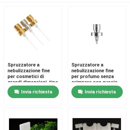
Spruzzatore a
Spruzzatore a
nebulizzazione fine
nebulizzazione fine
per cosmetici di
per profumo senza
grandi dimensioni, tipo
crimpare con guscio
a crimpare, non
in alluminio argento
Casa
Invia richiesta
Invia richiesta
ricaricabile, da 13mm
lucido oro 13mm
15mm 18mm 20mm,
15mm 18mm 20mm
per profumo
Prodotti
Video