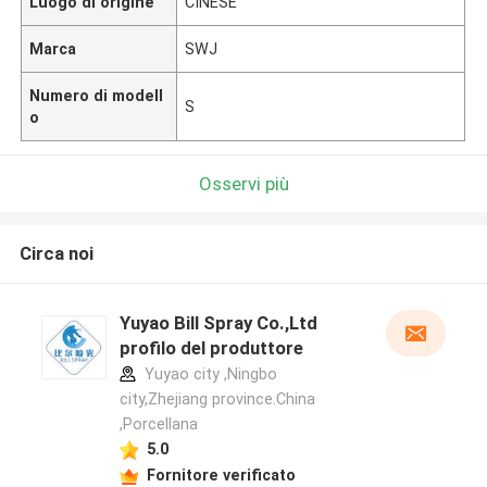
Luogo di origine
CINESE
Marca
SWJ
Numero di modell
S
o
Osservi più
Circa noi
Yuyao Bill Spray Co.,Ltd
profilo del produttore
Yuyao city ,Ningbo
city,Zhejiang province.China
,Porcellana
5.0
Fornitore verificato