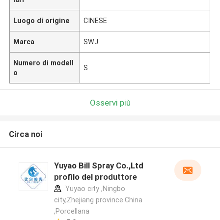
Luogo di origine
CINESE
Marca
SWJ
Numero di modell
S
o
Osservi più
Circa noi
Yuyao Bill Spray Co.,Ltd
profilo del produttore
Yuyao city ,Ningbo
city,Zhejiang province.China
,Porcellana