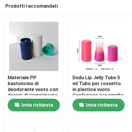
Prodotti raccomandati
Materiale PP
Dudu Lip Jelly Tube 5
bastoncino di
ml Tubo per rossetto
deodorante vuoto con
in plastica vuoto
Casa
design di riempimento
Confezione per smalto
del fondo e taglia
per labbra
Invia richiesta
Invia richiesta
approvata dalla TSA
Prodotti
Video