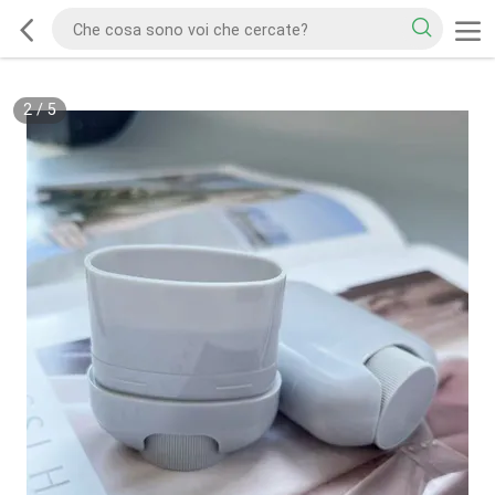
2
/
5