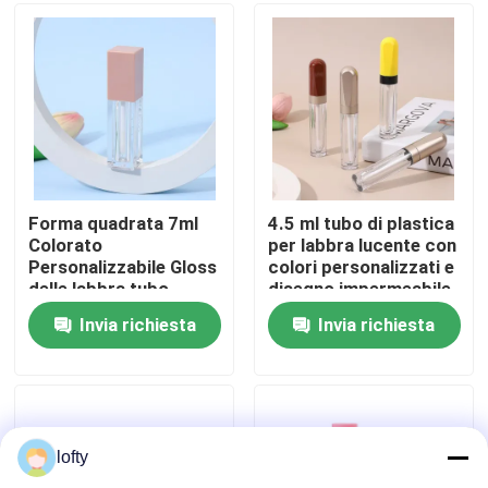
Circa noi
Giro della fabbrica
Controllo di qualità
Forma quadrata 7ml
4.5 ml tubo di plastica
Colorato
per labbra lucente con
Personalizzabile Gloss
colori personalizzati e
Contattici
delle labbra tubo
disegno impermeabile
Gloss delle labbra
per prodotti per la
Invia richiesta
Invia richiesta
vuoto Contenitore per
cura delle labbra
Notizie
il rossetto liquido
Casi
lofty
mini spruzzatore di innesco