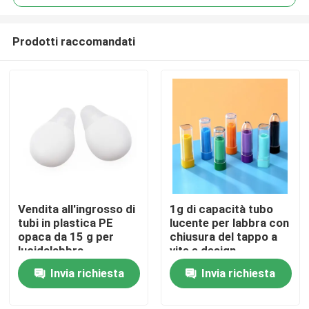
Prodotti raccomandati
Vendita all'ingrosso di
1g di capacità tubo
Casa
tubi in plastica PE
lucente per labbra con
opaca da 15 g per
chiusura del tappo a
lucidalabbra,
vite e design
Prodotti
maschere per labbra e
personalizzabile per
Invia richiesta
Invia richiesta
packaging cosmetico
un'applicazione
precisa
Video