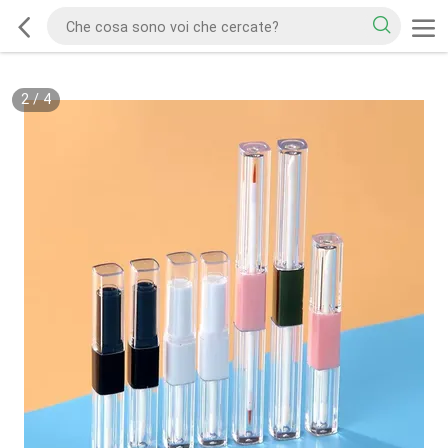
2
/
4