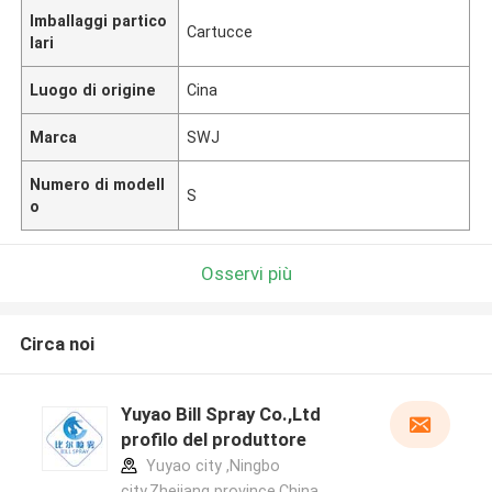
Imballaggi partico
Cartucce
lari
Luogo di origine
Cina
Marca
SWJ
Numero di modell
S
o
Osservi più
Circa noi
Yuyao Bill Spray Co.,Ltd
profilo del produttore
Yuyao city ,Ningbo
city,Zhejiang province.China