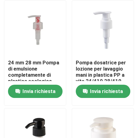
24 mm 28 mm Pompa
Pompa dosatrice per
di emulsione
lozione per lavaggio
completamente di
mani in plastica PP a
plastica ecologica
vite 24/410 28/410
Pompa di
per la cura personale
Invia richiesta
Invia richiesta
distribuzione
Casa
riutilizzabile per la
cura personale
Prodotti
Video