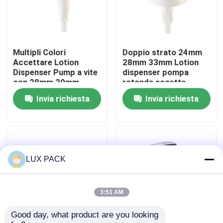
Circa noi
Multipli Colori
Doppio strato 24mm
Giro della fabbrica
Accettare Lotion
28mm 33mm Lotion
Dispenser Pump a vite
dispenser pompa
con 28mm 30mm
rotonda accetta
Controllo di qualità
32mm 38mm
iniezione colore
Invia richiesta
Invia richiesta
personalizzato
Contattici
Notizie
LUX PACK
Casi
3:51 AM
Good day, what product are you looking 
mini spruzzatore di innesco