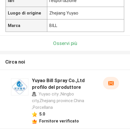
lari
l'esportazione
Luogo di origine
Zhejiang Yuyao
Marca
BILL
Osservi più
Circa noi
Yuyao Bill Spray Co.,Ltd
profilo del produttore
Yuyao city ,Ningbo
city,Zhejiang province.China
,Porcellana
5.0
Fornitore verificato