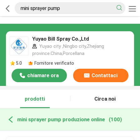
Yuyao Bill Spray Co.,Ltd
Yuyao city ,Ningbo city,Zhejiang
province.China,Porcellana
5.0
Fornitore verificato
chiamare ora
Contattaci
prodotti
Circa noi
mini sprayer pump produzione online
(100)