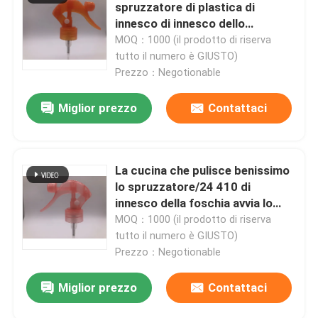
spruzzatore di plastica di
innesco di innesco dello
spruzzatore caduta resistente
Circa noi
MOQ：1000 (il prodotto di riserva
all'acido non
tutto il numero è GIUSTO)
Prezzo：Negotionable
Giro della fabbrica
Miglior prezzo
Contattaci
Controllo di qualità
La cucina che pulisce benissimo
Contattici
lo spruzzatore/24 410 di
innesco della foschia avvia lo
spruzzatore BL106-A
Notizie
MOQ：1000 (il prodotto di riserva
tutto il numero è GIUSTO)
Prezzo：Negotionable
Casi
Miglior prezzo
Contattaci
mini spruzzatore di innesco