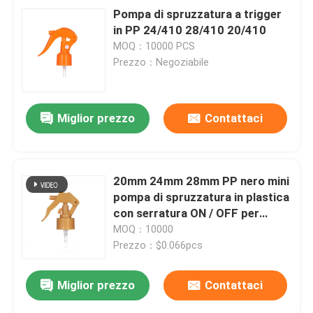
Pompa di spruzzatura a trigger
in PP 24/410 28/410 20/410
MOQ：10000 PCS
Prezzo：Negoziabile
Miglior prezzo
Contattaci
20mm 24mm 28mm PP nero mini
pompa di spruzzatura in plastica
con serratura ON / OFF per
pulizia e cura personale
MOQ：10000
Prezzo：$0.066pcs
Miglior prezzo
Contattaci