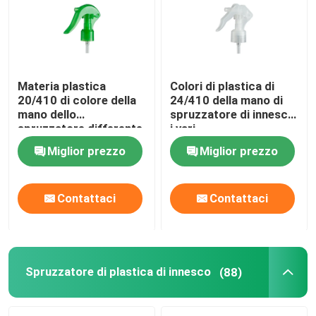
Bottiglia di vetro dell'olio essenziale
Bottiglia dello spruzzo di profumo
Materia plastica
Colori di plastica di
20/410 di colore della
24/410 della mano di
mano dello
spruzzatore di innesco
spruzzatore differente
i vari
di innesco
Miglior prezzo
Miglior prezzo
Contattaci
Contattaci
Spruzzatore di plastica di innesco
(88)