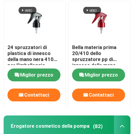
24 spruzzatori di
Bella materia prima
plastica di innesco
20/410 dello
della mano nera 410
spruzzatore pp di
per l'imballaggio
innesco della mano
cosmetico
24/410 di 28/410
Miglior prezzo
Miglior prezzo
Contattaci
Contattaci
Erogatore cosmetico della pompa
(82)