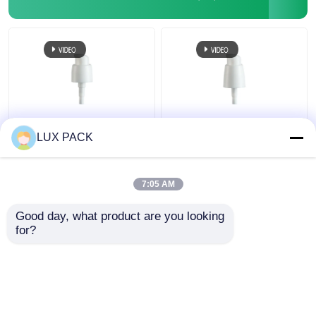
24 pompe di
Colore su misura 410
LUX PACK
trattamento di 410
da sinistra a destra
bianchi, sostituzione
dell'erogatore 20 della
crema di plastica
pompa della crema
7:05 AM
dell'erogatore della
della serratura della
Miglior prezzo
Miglior prezzo
pompa
plastica
Good day, what product are you looking 
for?
Contattaci
Contattaci
Osservi più