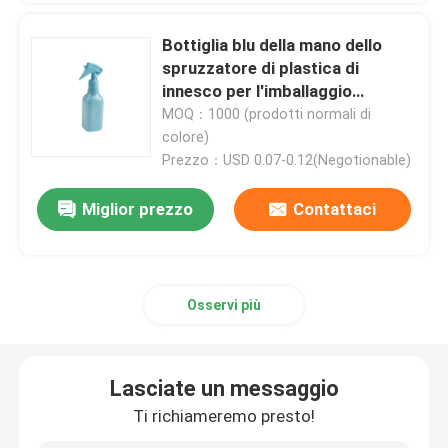
Bottiglia blu della mano dello
Spruzzatore di plastica di innesco
spruzzatore di plastica di
innesco per l'imballaggio
cosmetico
MOQ：1000 (prodotti normali di
spruzzatore di innesco della mano
colore)
Prezzo：USD 0.07-0.12(Negotionable)
Erogatore cosmetico della pompa
Miglior prezzo
Contattaci
Erogatore crema della pompa
Spruzzatore della pompa di innesco
Osservi più
spruzzatore profumo con pompa
Lasciate un messaggio
Ti richiameremo presto!
pompa di plastica della lozione