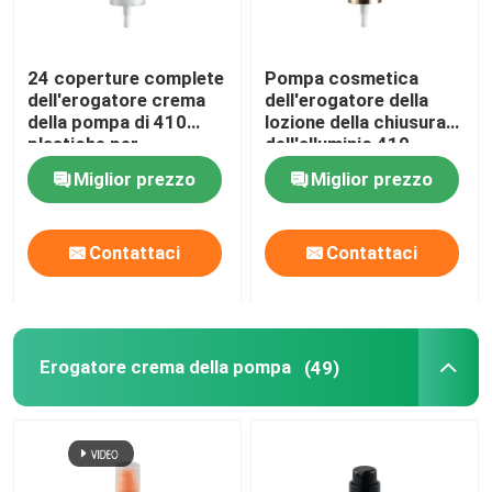
Spruzzatore di plastica di innesco
24 coperture complete
Pompa cosmetica
dell'erogatore crema
dell'erogatore della
della pompa di 410
lozione della chiusura
spruzzatore di innesco della mano
plastiche per
dell'alluminio 410
l'imballaggio
dell'erogatore 24 della
Miglior prezzo
Miglior prezzo
cosmetico
pompa di cura
Erogatore cosmetico della pompa
personale
Contattaci
Contattaci
Erogatore crema della pompa
Spruzzatore della pompa di innesco
Erogatore crema della pompa
(49)
spruzzatore profumo con pompa
pompa di plastica della lozione