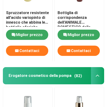
Spruzzatore resistente
Bottiglia di
Circa noi
all'acido variopinto di
corrispondenza
innesco che abbina le
dell'ANIMALE
bottiglie sferiche
DOMESTICO della
Giro della fabbrica
variopinte dell'animale
chiusura della mano
Miglior prezzo
Miglior prezzo
domestico
dello spruzzatore di
alluminio di innesco per
Controllo di qualità
cura di capelli
Contattaci
Contattaci
Contattici
Notizie
Erogatore cosmetico della pompa
(82)
Casi
mini spruzzatore di innesco