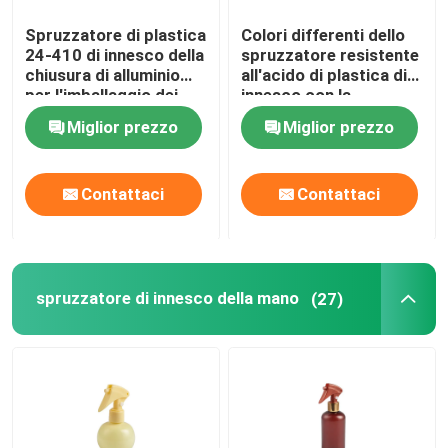
Spruzzatore di plastica
Colori differenti dello
24-410 di innesco della
spruzzatore resistente
chiusura di alluminio
all'acido di plastica di
per l'imballaggio dei
innesco con la
cosmetici
serratura del bottone
Miglior prezzo
Miglior prezzo
Contattaci
Contattaci
spruzzatore di innesco della mano
(27)
Casa
Prodotti
Video