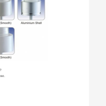
a?
yao.