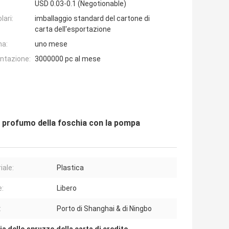
USD 0.03-0.1 (Negotionable)
lari:
imballaggio standard del cartone di
carta dell'esportazione
na:
uno mese
entazione:
3000000 pc al mese
di profumo della foschia con la pompa
iale:
Plastica
e:
Libero
:
Porto di Shanghai & di Ningbo