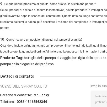
9 .
Se qualunque problema di qualità, come può voi lo sistemano per noi?
Se dei prodotti di difetto o di rottura fossero trovati, dovete prendere le immagini d
giorni lavorativi dopo lo scarico del contenitore. Questa data ha luogo conforme all'
il reclamo dai terzi, o dai noi può accettare il reclamo dai campioni o le immagini
perdita.
10 .
Come ricevere un quotaion di prezzi nel tempo di scarsità?
Quando ci inviate un'indagine, assicuri prego gentilmente tutti i dettagli, quali il
tubo, il colore, la quantità di ordine. Vi invieremo la quota con le informazioni parti
,
Prodotto Tag:
bottiglia della pompa di viaggio
bottiglia dello spruzzo 
pompa della piegatura del profumo
Dettagli di contatto
YUYAO BILL SPRAY CO.,LTD
Invia la tu
Persona di contatto:
Mr. Jacky
Telefono:
0086-15168562344