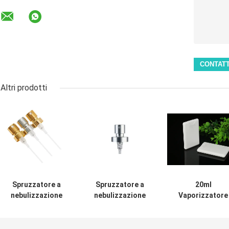
Altri prodotti
Spruzzatore a
Spruzzatore a
20ml
nebulizzazione
nebulizzazione
Vaporizzatore
fine per cosmetici
fine per profumo
per profumo in
di grandi
senza crimpare
plastica,
dimensioni, tipo a
con guscio in
bellissima