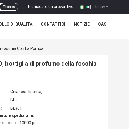
Richiedere un preventivo
|
Italian
Ricerca
LLO DI QUALITÀ
CONTATTICI
NOTIZIE
CASI
la Foschia Con La Pompa
, bottiglia di profumo della foschia
Cina (continente)
BILL
o:
BL301
nto e spedizione:
e minimo:
10000 pc