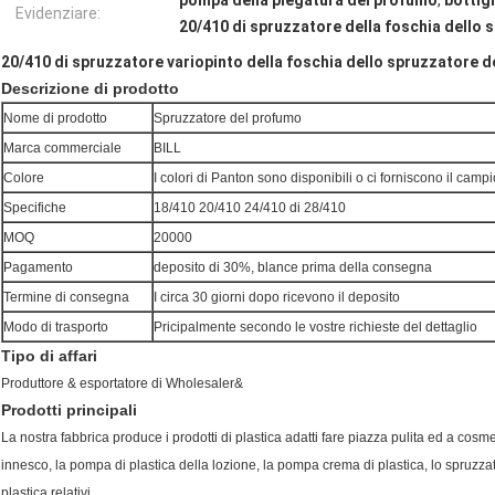
pompa della piegatura del profumo
,
bottigl
Evidenziare:
20/410 di spruzzatore della foschia dello
20/410 di spruzzatore variopinto della foschia dello spruzzatore 
Descrizione di prodotto
Nome di prodotto
Spruzzatore del profumo
Marca commerciale
BILL
Colore
I colori di Panton sono disponibili o ci forniscono il camp
Specifiche
18/410 20/410 24/410 di 28/410
MOQ
20000
Pagamento
deposito di 30%, blance prima della consegna
Termine di consegna
I circa 30 giorni dopo ricevono il deposito
Modo di trasporto
Pricipalmente secondo le vostre richieste del dettaglio
Tipo di affari
Produttore & esportatore di Wholesaler&
Prodotti principali
La nostra fabbrica produce i prodotti di plastica adatti fare piazza pulita ed a cosmet
innesco, la pompa di plastica della lozione, la pompa crema di plastica, lo spruzzatore
plastica relativi.