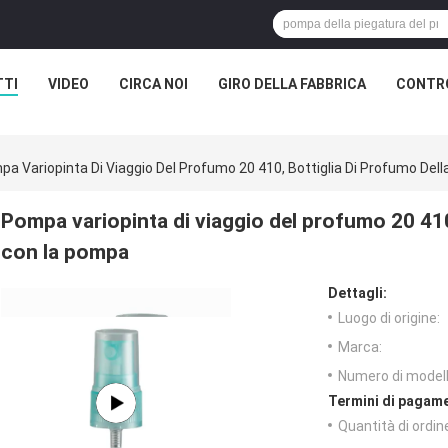
TTI
VIDEO
CIRCA NOI
GIRO DELLA FABBRICA
CONTRO
a Variopinta Di Viaggio Del Profumo 20 410, Bottiglia Di Profumo Del
Pompa variopinta di viaggio del profumo 20 410
con la pompa
Dettagli:
Luogo di origine:
Marca:
Numero di modell
Termini di pagame
Quantità di ordin