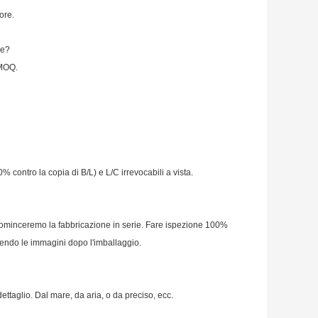
ore.
ne?
 MOQ.
contro la copia di B/L) e L/C irrevocabili a vista.
cominceremo la fabbricazione in serie. Fare ispezione 100%
dendo le immagini dopo l'imballaggio.
dettaglio. Dal mare, da aria, o da preciso, ecc.