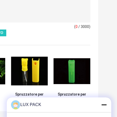
(
0
/ 3000)
Spruzzatore per
Spruzzatore per
pompe di
pompe di
LUX PACK
profumo giallo da
profumo facile da
20 ml, Mini
trasportare,
bottiglia di
bottiglia di