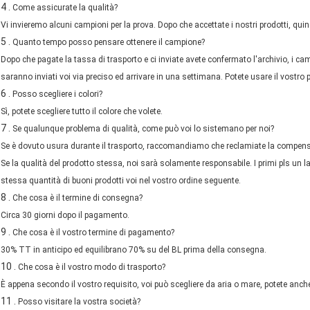
4 .
Come assicurate la qualità?
Vi invieremo alcuni campioni per la prova. Dopo che accettate i nostri prodotti, quindi
5 .
Quanto tempo posso pensare ottenere il campione?
Dopo che pagate la tassa di trasporto e ci inviate avete confermato l'archivio, i c
saranno inviati voi via preciso ed arrivare in una settimana. Potete usare il vostro
6 .
Posso scegliere i colori?
Sì, potete scegliere tutto il colore che volete.
7 .
Se qualunque problema di qualità, come può voi lo sistemano per noi?
Se è dovuto usura durante il trasporto, raccomandiamo che reclamiate la compens
Se la qualità del prodotto stessa, noi sarà solamente responsabile. I primi pls un l
stessa quantità di buoni prodotti voi nel vostro ordine seguente.
8 .
Che cosa è il termine di consegna?
Circa 30 giorni dopo il pagamento.
9 .
Che cosa è il vostro termine di pagamento?
30% TT in anticipo ed equilibrano 70% su del BL prima della consegna.
10 .
Che cosa è il vostro modo di trasporto?
È appena secondo il vostro requisito, voi può scegliere da aria o mare, potete anche
11 .
Posso visitare la vostra società?