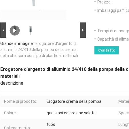
Prezzo:
Imballaggi partico
Tempi di conseg
Capacità di alim
Grande immagine :
Erogatore d'argento di
alluminio 24/410 della pompa della crema
Contatto
della chiusura con i pp di plastica materiali
Erogatore d'argento di alluminio 24/410 della pompa della cr
materiali
descrizione
Nome di prodotto:
Erogatore crema della pompa
Mater
Colore:
qualsiasi colore che volete
Speci
tubo
Lungh
Collegamento: