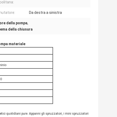
olitana:
utatore:
Da destra a sinistra
ore della pompa
,
rema della chiusura
pompa materiale
minio
10
e
etici quotidiani pure. Appanni gli spruzzatori, i mini spruzzatori