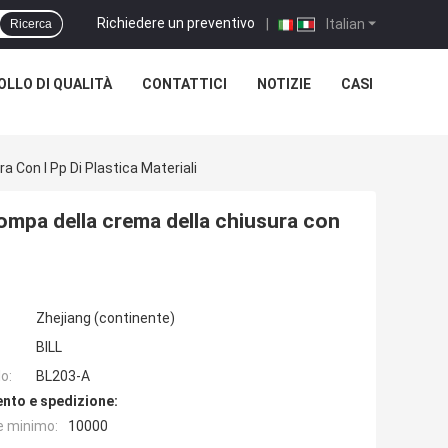
Richiedere un preventivo
|
Italian
Ricerca
LLO DI QUALITÀ
CONTATTICI
NOTIZIE
CASI
 Con I Pp Di Plastica Materiali
pompa della crema della chiusura con
Zhejiang (continente)
BILL
o:
BL203-A
nto e spedizione:
e minimo:
10000