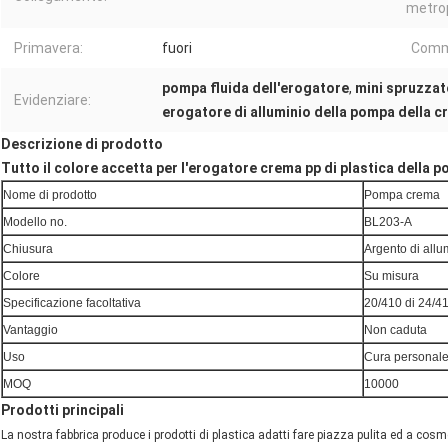
metrop
Primavera:
fuori
Comm
pompa fluida dell'erogatore
,
mini spruzzat
Evidenziare:
erogatore di alluminio della pompa della c
Descrizione di prodotto
Tutto il colore accetta per l'erogatore crema pp di plastica della 
Nome di prodotto
Pompa crema
Modello no.
BL203-A
Chiusura
Argento di allu
Colore
Su misura
Specificazione facoltativa
20/410 di 24/4
Vantaggio
Non caduta
Uso
Cura personal
MOQ
10000
Prodotti principali
La nostra fabbrica produce i prodotti di plastica adatti fare piazza pulita ed a cosm