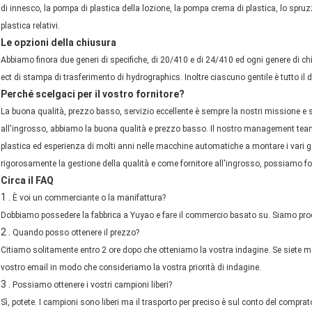
di innesco, la pompa di plastica della lozione, la pompa crema di plastica, lo spruzzat
plastica relativi.
Le opzioni della chiusura
Abbiamo finora due generi di specifiche, di 20/410 e di 24/410 ed ogni genere di chi
ect di stampa di trasferimento di hydrographics. Inoltre ciascuno gentile è tutto il d
Perché scelgaci per il vostro fornitore?
La buona qualità, prezzo basso, servizio eccellente è sempre la nostri missione e sc
all'ingrosso, abbiamo la buona qualità e prezzo basso. Il nostro management team h
plastica ed esperienza di molti anni nelle macchine automatiche a montare i vari g
rigorosamente la gestione della qualità e come fornitore all'ingrosso, possiamo for
Circa il FAQ
1 .
È voi un commerciante o la manifattura?
Dobbiamo possedere la fabbrica a Yuyao e fare il commercio basato su. Siamo pro
2 .
Quando posso ottenere il prezzo?
Citiamo solitamente entro 2 ore dopo che otteniamo la vostra indagine. Se siete mol
vostro email in modo che consideriamo la vostra priorità di indagine.
3 .
Possiamo ottenere i vostri campioni liberi?
Sì, potete. I campioni sono liberi ma il trasporto per preciso è sul conto del comprat