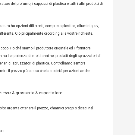
ore del profumo, i cappucci di plastica e tutti i altri prodotti di
usura ha opzioni differenti, compreso plastica, alluminio, uv,
ifferente. Ciò pricipalmente orcording alle vostre richieste.
opo. Poiché siamo il produttore originale ed il fornitore
a l'esperienza di molti anni nei prodotti degli spruzzatori di
eneri di spruzzatori di plastica. Controlliamo sempre
nire il prezzo più basso che la società per azioni anche.
& grossista & esportatore.
duttore
to urgente ottenere il prezzo, chiamici prego o dicaci nel
ore.