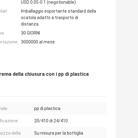
USD 0.05-0.1 (negotionable)
lari:
Imballaggio esportante standard della
scatola adatto a trasporto di
distanza
na:
30 GIORNI
entazione:
3000000 al mese
ema della chiusura con i pp di plastica
iale:
pp di plastica
ficazione:
20/410 di 24/410
ezza della
Su misura per la bottiglia