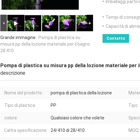
Imballaggi partico
Tempi di conseg
Capacità di alim
Grande immagine :
Pompa di plastica su
Contatto
misura pp della lozione materiale per il bagno
28 410
Pompa di plastica su misura pp della lozione materiale per 
descrizione
Nome del prodotto:
pompa di plastica della lozione
Mater
Tipo di plastica:
PP
Tipo:
colore:
Qualsiasi colore che volete
Speci
L'altra specificazione:
24/410 di 28/410
MOQ: