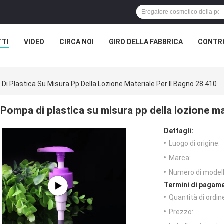
TTI
VIDEO
CIRCA NOI
GIRO DELLA FABBRICA
CONTRO
Di Plastica Su Misura Pp Della Lozione Materiale Per Il Bagno 28 410
Pompa di plastica su misura pp della lozione ma
Dettagli:
Luogo di origine:
Marca:
Numero di modell
Termini di pagame
Quantità di ordin
Prezzo: