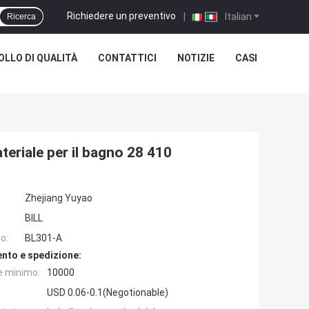
Richiedere un preventivo
|
Italian
Ricerca
LLO DI QUALITÀ
CONTATTICI
NOTIZIE
CASI
teriale per il bagno 28 410
Zhejiang Yuyao
BILL
o:
BL301-A
nto e spedizione:
e minimo:
10000
USD 0.06-0.1(Negotionable)