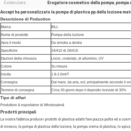
Evidenziare:
Erogatore cosmetico della pompa
,
pompa d
Accept ha personalizzato la pompa di plastica pp della lozione mate
Descrizione di Poduction
Marca
BILL
Nome di prodotto
Pompa della lozione
Apra il modo
Da sinistra a destra
Specifiche
24/410 di 28/410
Opzioni della chiusura
Liscio, costolato, di alluminio, UV
Colore
Su misura
Uscita
1.8-2.0ml/T
Consegna
Dal mare, da aria, ect, pricipalmente secondo il vos
Termine di consegna
Circa 30 giorni dopo il deposito ricevuto di 30%
Tipo di affari
Produttore & esportatore di Wholesaler&
Prodotti principali
La nostra fabbrica produce i prodotti di plastica adatti fare piazza pulita ed a cosm
di innesco, la pompa di plastica della lozione, la pompa crema di plastica, lo spruzzat