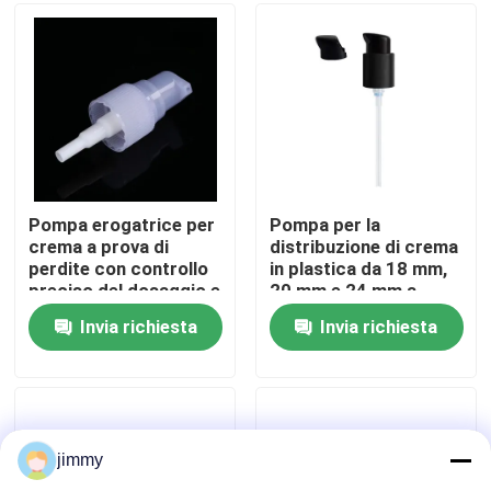
Circa noi
Giro della fabbrica
Controllo di qualità
Pompa erogatrice per
Pompa per la
crema a prova di
distribuzione di crema
perdite con controllo
in plastica da 18 mm,
Contattici
preciso del dosaggio e
20 mm e 24 mm a
design igienico senza
mezza cuffia - Pompa
Invia richiesta
Invia richiesta
contatto
cosmetica a prova di
Notizie
perdite per uso
domestico e salone
Casi
jimmy
mini spruzzatore di innesco