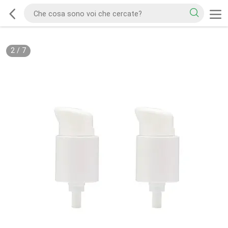
2
/
7