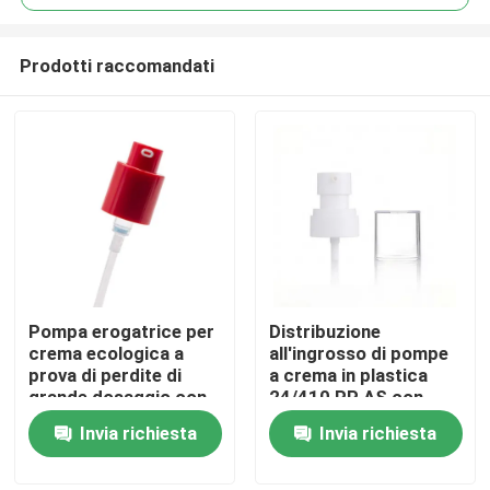
Prodotti raccomandati
Pompa erogatrice per
Distribuzione
Casa
crema ecologica a
all'ingrosso di pompe
prova di perdite di
a crema in plastica
grande dosaggio con
24/410 PP AS con
Prodotti
molla esterna per
disegno a prova di
Invia richiesta
Invia richiesta
formule spesse
perdite per bottiglie
cosmetiche
Video