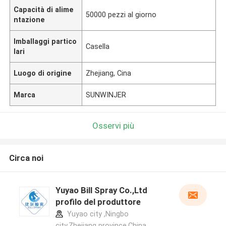
Capacità di alime
50000 pezzi al giorno
ntazione
Imballaggi partico
Casella
lari
Luogo di origine
Zhejiang, Cina
Marca
SUNWINJER
Osservi più
Circa noi
Yuyao Bill Spray Co.,Ltd
profilo del produttore
Yuyao city ,Ningbo
city,Zhejiang province.China