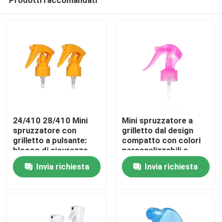
24/410 28/410 Mini
Mini spruzzatore a
spruzzatore con
grilletto dal design
grilletto a pulsante:
compatto con colori
blocco di sicurezza
personalizzabili e
Casa
integrato, dosaggio di
funzione anti-goccia
Invia richiesta
Invia richiesta
precisione da 0,25 ml
per un'applicazione
per la cura personale
precisa
Prodotti
Video