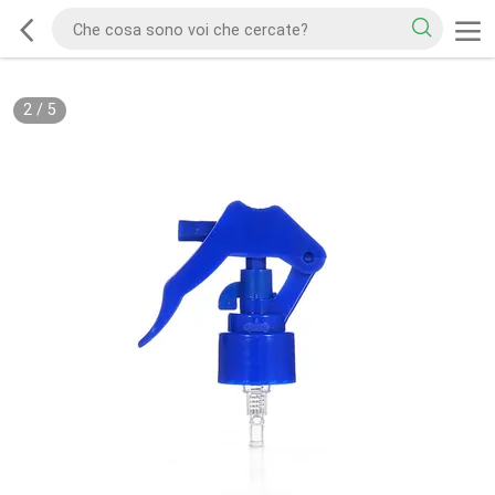
2
/
5