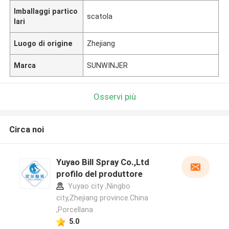
Imballaggi partico
scatola
lari
Luogo di origine
Zhejiang
Marca
SUNWINJER
Osservi più
Circa noi
Yuyao Bill Spray Co.,Ltd
profilo del produttore
Yuyao city ,Ningbo
city,Zhejiang province.China
,Porcellana
5.0