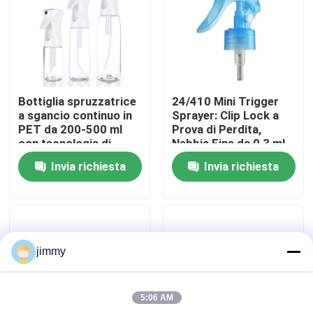
Circa noi
Giro della fabbrica
Bottiglia spruzzatrice
24/410 Mini Trigger
a sgancio continuo in
Sprayer: Clip Lock a
Controllo di qualità
PET da 200-500 ml
Prova di Perdita,
con tecnologia di
Nebbia Fine da 0,3 ml
nebbia, certificata
per Uso da Giardino e
Invia richiesta
Invia richiesta
REACH, colori
Salone
Contattici
personalizzati
Notizie
jimmy
Casi
5:06 AM
mini spruzzatore di innesco