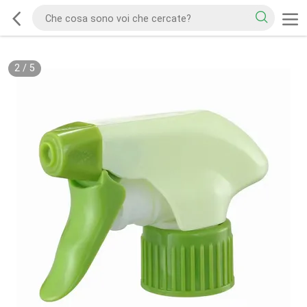
2
/
5