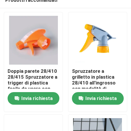
Doppia parete 28/410
Spruzzatore a
28/415 Spruzzatore a
grilletto in plastica
trigger di plastica
28/410 all'ingrosso
facile da usare con
con modalità di
Casa
modello di
spruzzo regolabile e
Invia richiesta
Invia richiesta
spruzzatura regolabile
design a prova di
e resistenza chimica
perdite per la pulizia
Prodotti
Video