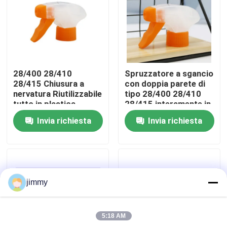
Circa noi
Giro della fabbrica
28/400 28/410
Spruzzatore a sgancio
28/415 Chiusura a
con doppia parete di
Controllo di qualità
nervatura Riutilizzabile
tipo 28/400 28/410
tutto in plastica
28/415 interamente in
Spruzzatore di
plastica
Invia richiesta
Invia richiesta
accensione resistente
Contattici
alle sostanze chimiche
Notizie
jimmy
Casi
5:18 AM
mini spruzzatore di innesco