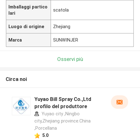
Imballaggi partico
scatola
lari
Luogo di origine
Zhejiang
Marca
SUNWINJER
Osservi più
Circa noi
Yuyao Bill Spray Co.,Ltd
profilo del produttore
Yuyao city ,Ningbo
city,Zhejiang province.China
,Porcellana
5.0