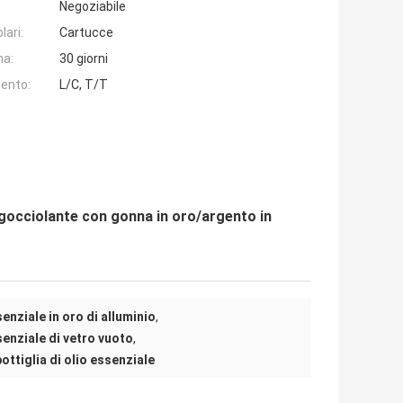
Negoziabile
lari:
Cartucce
na:
30 giorni
ento:
L/C, T/T
e gocciolante con gonna in oro/argento in
senziale in oro di alluminio
,
ssenziale di vetro vuoto
,
ottiglia di olio essenziale