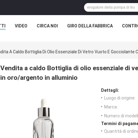
TTI
VIDEO
CIRCA NOI
GIRO DELLA FABBRICA
CONTRO
dita A Caldo Bottiglia Di Olio Essenziale Di Vetro Vuoto E Gocciolante 
Vendita a caldo Bottiglia di olio essenziale di
in oro/argento in alluminio
Dettagli:
Luogo di origine:
Marca:
Numero di modell
Termini di pagame
Quantità di ordin