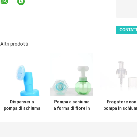
Altri prodotti
Dispenser a
Pompa a schiuma
Erogatore con
pompa di schiuma
a forma di fiore in
pompa in schiu
ricaricabile da 42
PP da 42 mm a 43
da 40 mm/42 m
mm con stampa a
mm per bottiglie
con corpo in
seta e spazzola in
cosmetiche
plastica PP e
silicone per la
molla in acciai