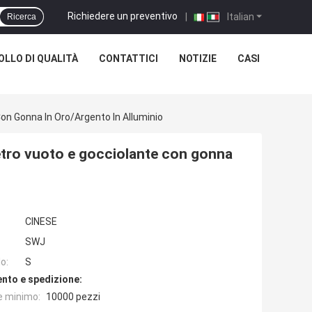
Richiedere un preventivo
|
Italian
Ricerca
LLO DI QUALITÀ
CONTATTICI
NOTIZIE
CASI
Con Gonna In Oro/argento In Alluminio
 vetro vuoto e gocciolante con gonna
CINESE
SWJ
o:
S
nto e spedizione:
e minimo:
10000 pezzi