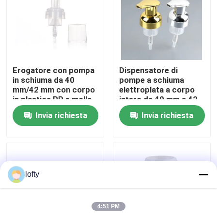
Circa noi
Giro della fabbrica
Erogatore con pompa
Dispensatore di
in schiuma da 40
pompe a schiuma
Controllo di qualità
mm/42 mm con corpo
elettroplata a corpo
in plastica PP e molla
intero da 40 mm a 42
in acciaio inossidabile
mm con elevata
Invia richiesta
Invia richiesta
SS304 per cosmetici
produzione di schiuma
Contattici
per detergenti per il
viso premium
Notizie
lofty
Casi
4:51 PM
mini spruzzatore di innesco