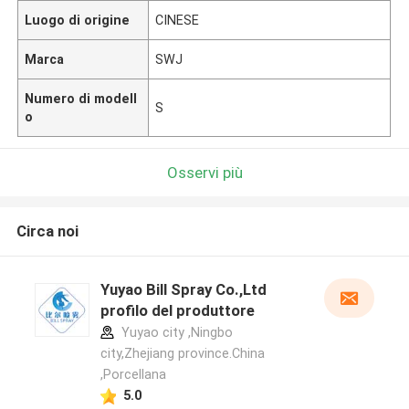
Luogo di origine
CINESE
Marca
SWJ
Numero di modell
S
o
Osservi più
Circa noi
Yuyao Bill Spray Co.,Ltd
profilo del produttore
Yuyao city ,Ningbo
city,Zhejiang province.China
,Porcellana
5.0