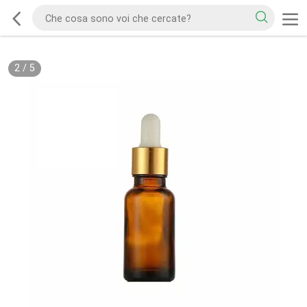
2
/
5