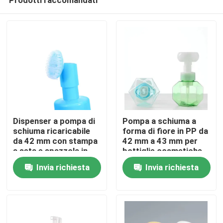
Dispenser a pompa di
Pompa a schiuma a
schiuma ricaricabile
forma di fiore in PP da
da 42 mm con stampa
42 mm a 43 mm per
a seta e spazzola in
bottiglie cosmetiche
Casa
silicone per la cura
Invia richiesta
Invia richiesta
della pelle
Prodotti
Video