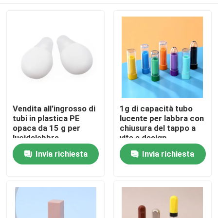
Vendita all'ingrosso di
1g di capacità tubo
tubi in plastica PE
lucente per labbra con
opaca da 15 g per
chiusura del tappo a
lucidalabbra,
vite e design
maschere per labbra e
personalizzabile per
Casa
Invia richiesta
Invia richiesta
packaging cosmetico
un'applicazione
precisa
Prodotti
Video