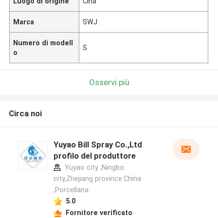
Luogo di origine
Cina
Marca
SWJ
Numero di modell
S
o
Osservi più
Circa noi
Yuyao Bill Spray Co.,Ltd
profilo del produttore
Yuyao city ,Ningbo
city,Zhejiang province.China
,Porcellana
5.0
Fornitore verificato