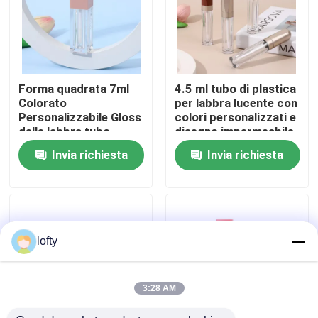
Circa noi
Giro della fabbrica
Forma quadrata 7ml
4.5 ml tubo di plastica
Colorato
per labbra lucente con
Personalizzabile Gloss
colori personalizzati e
Controllo di qualità
delle labbra tubo
disegno impermeabile
Gloss delle labbra
per prodotti per la
Invia richiesta
Invia richiesta
vuoto Contenitore per
cura delle labbra
il rossetto liquido
Contattici
Notizie
lofty
Casi
3:28 AM
mini spruzzatore di innesco