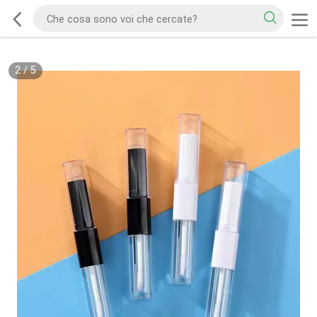
2
/
5