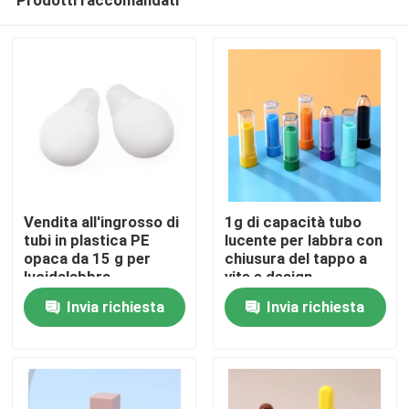
Vendita all'ingrosso di
1g di capacità tubo
tubi in plastica PE
lucente per labbra con
opaca da 15 g per
chiusura del tappo a
lucidalabbra,
vite e design
Casa
maschere per labbra e
personalizzabile per
Invia richiesta
Invia richiesta
packaging cosmetico
un'applicazione
precisa
Prodotti
Video