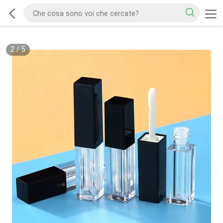
2
/
5