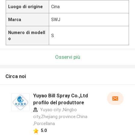
Luogo di origine
Cina
Marca
SWJ
Numero di modell
S
o
Osservi più
Circa noi
Yuyao Bill Spray Co.,Ltd
profilo del produttore
Yuyao city ,Ningbo
city,Zhejiang province.China
,Porcellana
5.0