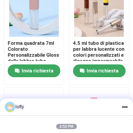
Circa noi
Giro della fabbrica
Forma quadrata 7ml
4.5 ml tubo di plastica
Colorato
per labbra lucente con
Controllo di qualità
Personalizzabile Gloss
colori personalizzati e
delle labbra tubo
disegno impermeabile
Gloss delle labbra
per prodotti per la
Invia richiesta
Invia richiesta
vuoto Contenitore per
cura delle labbra
Contattici
il rossetto liquido
Notizie
lofty
Casi
2:52 PM
mini spruzzatore di innesco