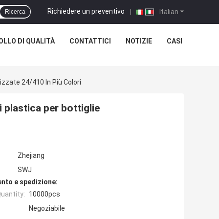
Richiedere un preventivo
|
Italian
Ricerca
LLO DI QUALITÀ
CONTATTICI
NOTIZIE
CASI
zzate 24/410 In Più Colori
plastica per bottiglie
Zhejiang
SWJ
nto e spedizione:
uantity:
10000pcs
Negoziabile