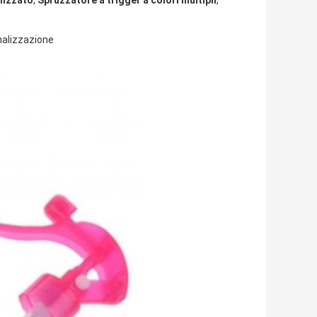
lizzato
,
Spruzzatore a trigger a colori multipli
,
onalizzazione