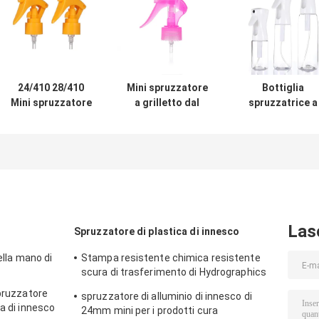
24/410 28/410
Mini spruzzatore
Bottiglia
Mini spruzzatore
a grilletto dal
spruzzatrice a
con grilletto a
design compatto
sgancio contin
pulsante: blocco
con colori
in PET da 200-5
di sicurezza
personalizzabili e
ml con tecnolog
integrato,
funzione anti-
di nebbia,
dosaggio di
goccia per
certificata
precisione da
un'applicazione
REACH, colori
0,25 ml per la cura
precisa
personalizzati
personale
Las
Spruzzatore di plastica di innesco
ella mano di
Stampa resistente chimica resistente
scura di trasferimento di Hydrographics
dello spruzzatore di innesco
spruzzatore
spruzzatore di alluminio di innesco di
ca di innesco
24mm mini per i prodotti cura