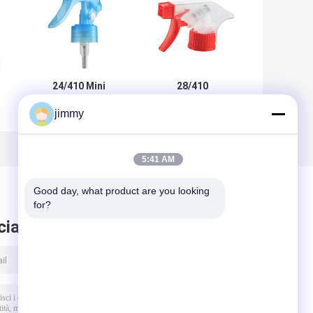
24/410 Mini
28/410
Trigger Sprayer:
Spruzzatore a
jimmy
uo
Clip Lock a Prova
grilletto
00
di Perdita, Nebbia
resistente agli
ia
Fine da 0,3 ml per
agenti chimici: 1,2
Uso da Giardino e
ml ad alta resa,
5:41 AM
Salone
ugello regolabile
per pulizia
Good day, what product are you looking 
intensiva e
for?
giardino
ciare messaggio