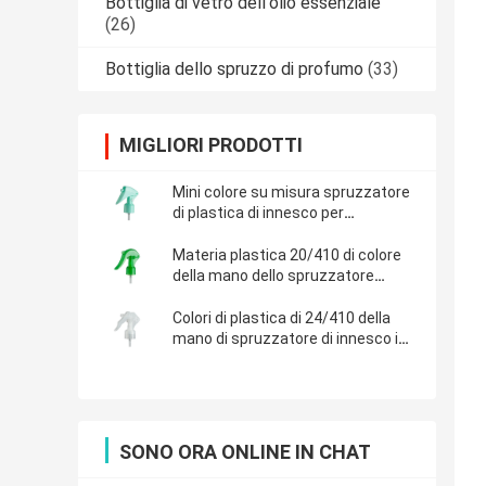
Bottiglia di vetro dell'olio essenziale
(26)
Bottiglia dello spruzzo di profumo
(33)
MIGLIORI PRODOTTI
Mini colore su misura spruzzatore
di plastica di innesco per
l'imballaggio cosmetico
Materia plastica 20/410 di colore
della mano dello spruzzatore
differente di innesco
Colori di plastica di 24/410 della
mano di spruzzatore di innesco i
vari
SONO ORA ONLINE IN CHAT