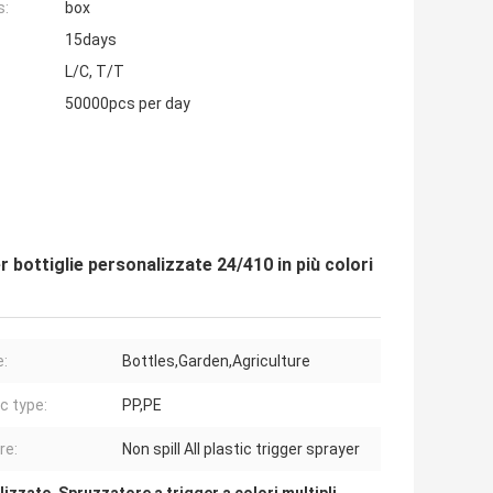
s:
box
15days
L/C, T/T
50000pcs per day
bottiglie personalizzate 24/410 in più colori
:
Bottles,Garden,Agriculture
c type:
PP,PE
re:
Non spill All plastic trigger sprayer