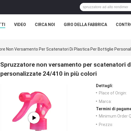
TTI
VIDEO
CIRCA NOI
GIRO DELLA FABBRICA
CONTRO
re Non Versamento Per Scatenatori Di Plastica Per Bottiglie Personali
Spruzzatore non versamento per scatenatori di 
personalizzate 24/410 in più colori
Dettagli:
Place of Origin:
Marca:
Termini di pagame
Minimum Order Q
Prezzo: