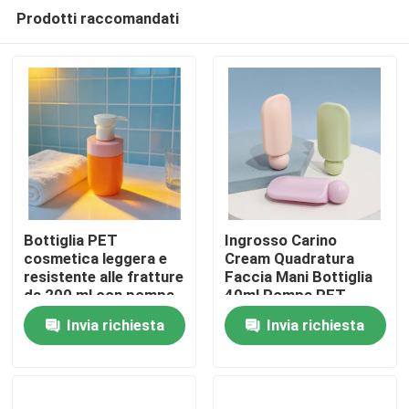
Prodotti raccomandati
Bottiglia PET
Ingrosso Carino
cosmetica leggera e
Cream Quadratura
resistente alle fratture
Faccia Mani Bottiglia
Casa
da 200 ml con pompa
40ml Pompa PET
di lozione per
Crema solare Lozione
Invia richiesta
Invia richiesta
imballaggi per la cura
per la cura della pelle
Prodotti
della pelle
Cosmetica con
imballaggio
personalizzato Logo
Video