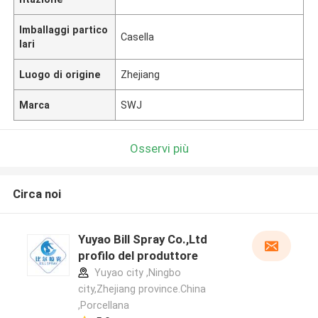
Imballaggi partico
Casella
lari
Luogo di origine
Zhejiang
Marca
SWJ
Osservi più
Circa noi
Yuyao Bill Spray Co.,Ltd
profilo del produttore
Yuyao city ,Ningbo
city,Zhejiang province.China
,Porcellana