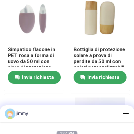
Circa noi
Giro della fabbrica
Simpatico flacone in
Bottiglia di protezione
Controllo di qualità
PET rosa a forma di
solare a prova di
uovo da 50 ml con
perdite da 50 ml con
siero di protezione
colori personalizzabili
solare, confezione da
per viaggi e uso
Contattici
Invia richiesta
Invia richiesta
viaggio
cosmetico
Notizie
Casi
jimmy
mini spruzzatore di innesco
1:04 PM