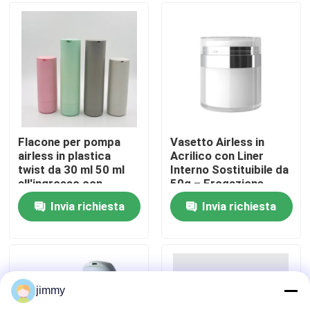
dita per la cura della
pelle
Circa noi
Giro della fabbrica
Controllo di qualità
Flacone per pompa
Vasetto Airless in
airless in plastica
Acrilico con Liner
twist da 30 ml 50 ml
Interno Sostituibile da
Contattici
all'ingrosso con
50g – Erogazione
pompa per lozione
Sottovuoto per
Invia richiesta
Invia richiesta
sottovuoto in ABS +
Skincare
Notizie
PP e colore
personalizzato
Casi
jimmy
mini spruzzatore di innesco