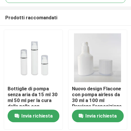
Prodotti raccomandati
Bottiglie di pompa
Nuovo design Flacone
Casa
senza aria da 15 ml 30
con pompa airless da
ml 50 ml per la cura
30 ml a 100 ml
della pelle con
Previene l'esposizione
Prodotti
personalizzazione
all'aria Massimizza
Invia richiesta
Invia richiesta
OEM ODM in PP di
l'utilizzo del prodotto
qualità alimentare
Igienico Nessuna
Video
contaminazione delle