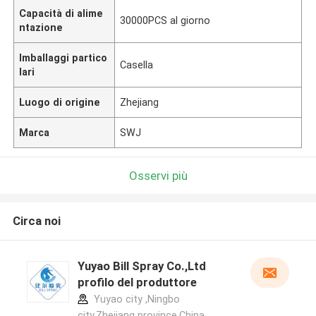
Capacità di alime
30000PCS al giorno
ntazione
Imballaggi partico
Casella
lari
Luogo di origine
Zhejiang
Marca
SWJ
Osservi più
Circa noi
Yuyao Bill Spray Co.,Ltd
profilo del produttore
Yuyao city ,Ningbo
city,Zhejiang province.China