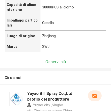
Capacità di alime
30000PCS al giorno
ntazione
Imballaggi partico
Casella
lari
Luogo di origine
Zhejiang
Marca
SWJ
Osservi più
Circa noi
Yuyao Bill Spray Co.,Ltd
profilo del produttore
Yuyao city ,Ningbo
city,Zhejiang province.China