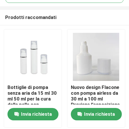
Prodotti raccomandati
Bottiglie di pompa
Nuovo design Flacone
Casa
senza aria da 15 ml 30
con pompa airless da
ml 50 ml per la cura
30 ml a 100 ml
della pelle con
Previene l'esposizione
Prodotti
personalizzazione
all'aria Massimizza
Invia richiesta
Invia richiesta
OEM ODM in PP di
l'utilizzo del prodotto
qualità alimentare
Igienico Nessuna
Video
contaminazione delle