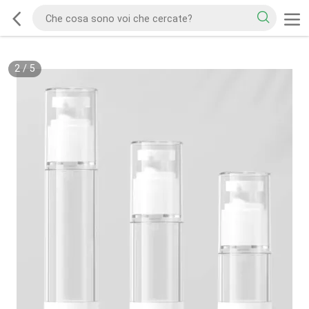
2
/
5