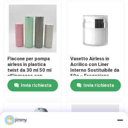
dita per la cura della
pelle
Circa noi
Giro della fabbrica
Controllo di qualità
Flacone per pompa
Vasetto Airless in
airless in plastica
Acrilico con Liner
twist da 30 ml 50 ml
Interno Sostituibile da
Contattici
all'ingrosso con
50g – Erogazione
pompa per lozione
Sottovuoto per
Invia richiesta
Invia richiesta
sottovuoto in ABS +
Skincare
Notizie
PP e colore
personalizzato
Casi
jimmy
mini spruzzatore di innesco