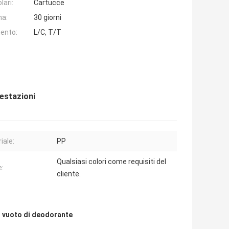
lari:
Cartucce
na:
30 giorni
ento:
L/C, T/T
restazioni
iale:
PP
Qualsiasi colori come requisiti del
e:
cliente.
o vuoto di deodorante