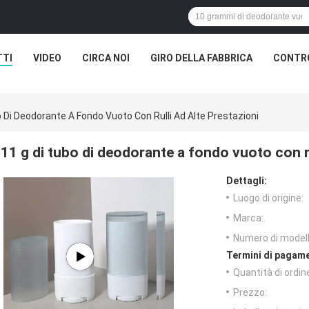
TTI
VIDEO
CIRCA NOI
GIRO DELLA FABBRICA
CONTRO
o Di Deodorante A Fondo Vuoto Con Rulli Ad Alte Prestazioni
11 g di tubo di deodorante a fondo vuoto con ru
Dettagli:
Luogo di origine:
Marca:
Numero di modell
Termini di pagame
Quantità di ordin
Prezzo: