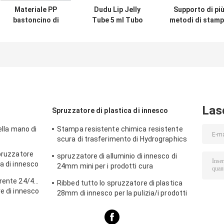
Materiale PP
Dudu Lip Jelly
Supporto di pi
bastoncino di
Tube 5 ml Tubo
metodi di stam
deodorante
per rossetto in
del logo,
vuoto con design
plastica vuoto
compresa la
di riempimento
Confezione per
stampa su telai
del fondo e taglia
smalto per labbra
di seta, il
approvata dalla
trasferimento
TSA
termico, il
trasferimento
idrico, lo
Las
Spruzzatore di plastica di innesco
stampaggio in
oro, la stampa 
ella mano di
Stampa resistente chimica resistente
e la stampa
scura di trasferimento di Hydrographics
digitale, in mod
dello spruzzatore di innesco
spruzzatore
spruzzatore di alluminio di innesco di
flessibile per
ca di innesco
24mm mini per i prodotti cura
l'imballaggio d
personale/di pulizia
diverse march
arente 24/410
Ribbed tutto lo spruzzatore di plastica
re di innesco
28mm di innesco per la pulizia/i prodotti
di vetro lavaggio dell'automobile