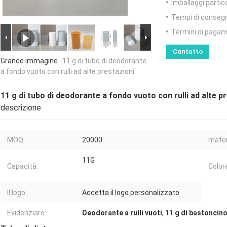
Imballaggi partico
Tempi di conseg
Termini di pagam
Contatto
Grande immagine :
11 g di tubo di deodorante
a fondo vuoto con rulli ad alte prestazioni
11 g di tubo di deodorante a fondo vuoto con rulli ad alte p
descrizione
MOQ:
20000
mater
11G
Capacità:
Color
Il logo:
Accetta il logo personalizzato
Evidenziare:
Deodorante a rulli vuoti
,
11 g di bastoncin