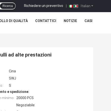
Richiedere un preventivo
|
Italian
Ricerca
LLO DI QUALITÀ
CONTATTICI
NOTIZIE
CASI
lli ad alte prestazioni
Cina
SWJ
o:
S
nto e spedizione:
e minimo:
20000 PCS
Negoziabile