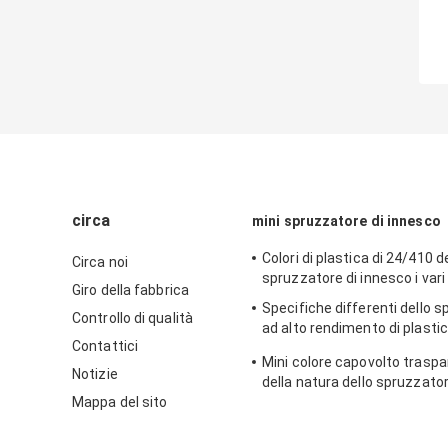
circa
mini spruzzatore di innesco
Colori di plastica di 24/410 d
Circa noi
spruzzatore di innesco i vari
Giro della fabbrica
Specifiche differenti dello 
Controllo di qualità
ad alto rendimento di plasti
Contattici
della materia prima dei pp
Mini colore capovolto trasp
Notizie
della natura dello spruzzato
Mappa del sito