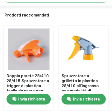
Prodotti raccomandati
Doppia parete 28/410
Spruzzatore a
Casa
28/415 Spruzzatore a
grilletto in plastica
trigger di plastica
28/410 all'ingrosso
facile da usare con
con modalità di
Prodotti
modello di
spruzzo regolabile e
Invia richiesta
Invia richiesta
spruzzatura regolabile
design a prova di
e resistenza chimica
perdite per la pulizia
Video