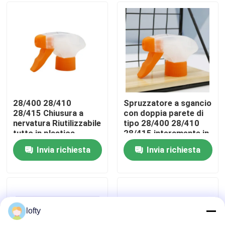
Circa noi
Giro della fabbrica
Controllo di qualità
28/400 28/410
Spruzzatore a sgancio
28/415 Chiusura a
con doppia parete di
nervatura Riutilizzabile
tipo 28/400 28/410
Contattici
tutto in plastica
28/415 interamente in
Spruzzatore di
plastica
Invia richiesta
Invia richiesta
accensione resistente
Notizie
alle sostanze chimiche
Casi
lofty
mini spruzzatore di innesco