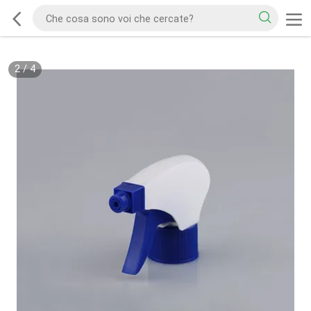
2
/
4