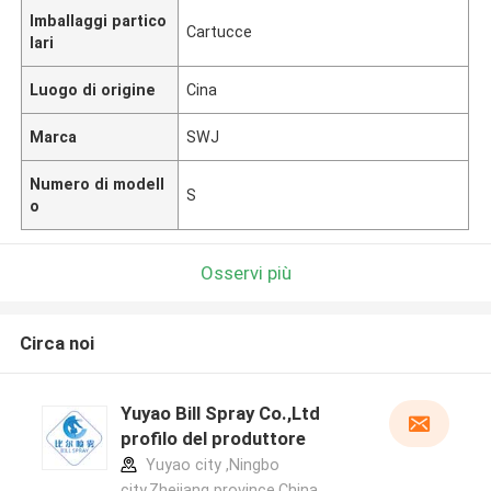
Imballaggi partico
Cartucce
lari
Luogo di origine
Cina
Marca
SWJ
Numero di modell
S
o
Osservi più
Circa noi
Yuyao Bill Spray Co.,Ltd
profilo del produttore
Yuyao city ,Ningbo
city,Zhejiang province.China