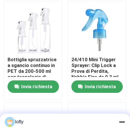
Circa noi
Giro della fabbrica
Controllo di qualità
Bottiglia spruzzatrice
24/410 Mini Trigger
a sgancio continuo in
Sprayer: Clip Lock a
PET da 200-500 ml
Prova di Perdita,
Contattici
con tecnologia di
Nebbia Fine da 0,3 ml
nebbia, certificata
per Uso da Giardino e
Invia richiesta
Invia richiesta
REACH, colori
Salone
Notizie
personalizzati
Casi
lofty
mini spruzzatore di innesco