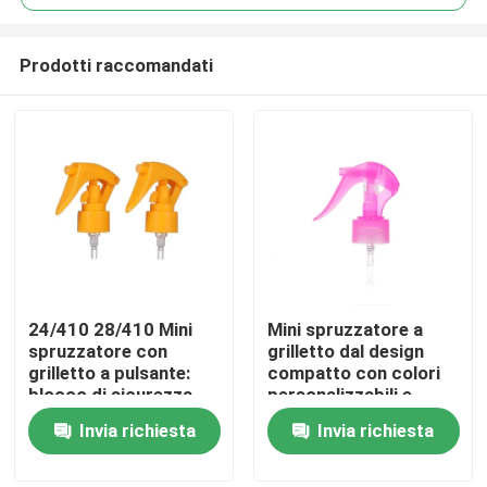
Prodotti raccomandati
24/410 28/410 Mini
Mini spruzzatore a
Casa
spruzzatore con
grilletto dal design
grilletto a pulsante:
compatto con colori
blocco di sicurezza
personalizzabili e
Prodotti
integrato, dosaggio di
funzione anti-goccia
Invia richiesta
Invia richiesta
precisione da 0,25 ml
per un'applicazione
per la cura personale
precisa
Video