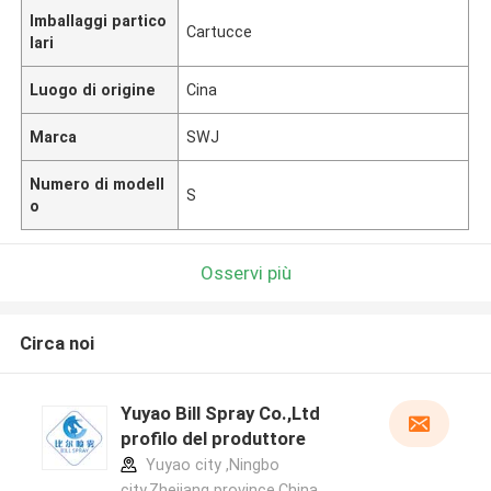
Imballaggi partico
Cartucce
lari
Luogo di origine
Cina
Marca
SWJ
Numero di modell
S
o
Osservi più
Circa noi
Yuyao Bill Spray Co.,Ltd
profilo del produttore
Yuyao city ,Ningbo
city,Zhejiang province.China