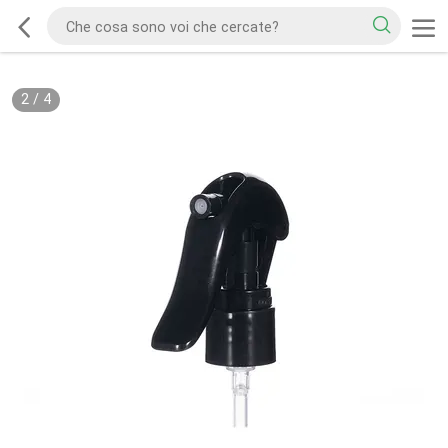
2
/
4