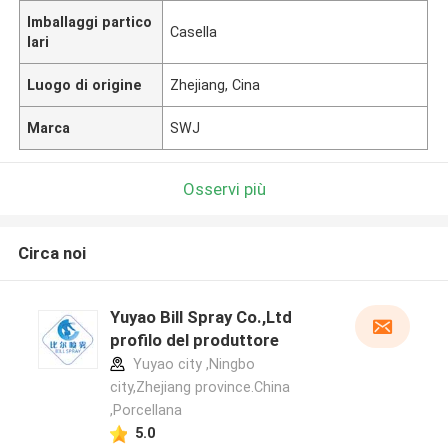
Imballaggi partico
Casella
lari
Luogo di origine
Zhejiang, Cina
Marca
SWJ
Osservi più
Circa noi
Yuyao Bill Spray Co.,Ltd
profilo del produttore
Yuyao city ,Ningbo
city,Zhejiang province.China
,Porcellana
5.0