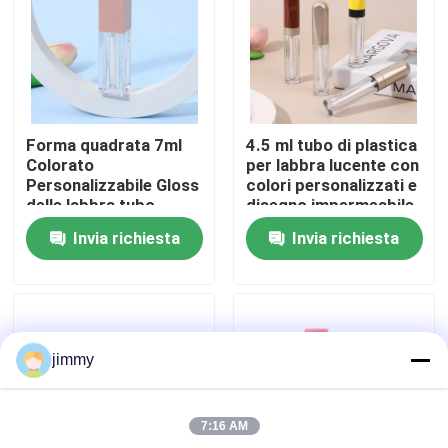
Circa noi
Giro della fabbrica
Forma quadrata 7ml
4.5 ml tubo di plastica
Colorato
per labbra lucente con
Controllo di qualità
Personalizzabile Gloss
colori personalizzati e
delle labbra tubo
disegno impermeabile
Gloss delle labbra
per prodotti per la
Invia richiesta
Invia richiesta
vuoto Contenitore per
cura delle labbra
Contattici
il rossetto liquido
Notizie
jimmy
Casi
7:16 AM
mini spruzzatore di innesco