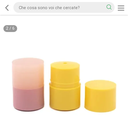
2
/
6