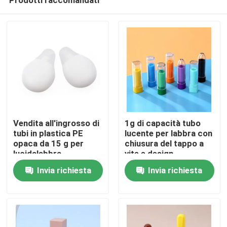
Vendita all'ingrosso di
1g di capacità tubo
tubi in plastica PE
lucente per labbra con
opaca da 15 g per
chiusura del tappo a
lucidalabbra,
vite e design
Casa
maschere per labbra e
personalizzabile per
Invia richiesta
Invia richiesta
packaging cosmetico
un'applicazione
precisa
Prodotti
Video