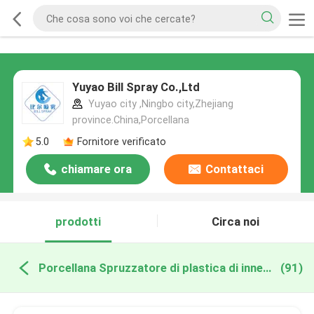
Yuyao Bill Spray Co.,Ltd
Yuyao city ,Ningbo city,Zhejiang
province.China,Porcellana
5.0
Fornitore verificato
chiamare ora
Contattaci
prodotti
Circa noi
Porcellana Spruzzatore di plastica di innesco
(91)