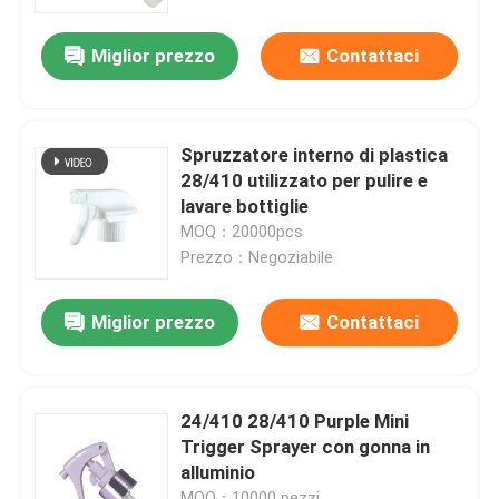
Miglior prezzo
Contattaci
Circa noi
Giro della fabbrica
Spruzzatore interno di plastica
28/410 utilizzato per pulire e
Controllo di qualità
lavare bottiglie
MOQ：20000pcs
Prezzo：Negoziabile
Contattici
Miglior prezzo
Contattaci
Notizie
Casi
24/410 28/410 Purple Mini
Trigger Sprayer con gonna in
alluminio
mini spruzzatore di innesco
MOQ：10000 pezzi