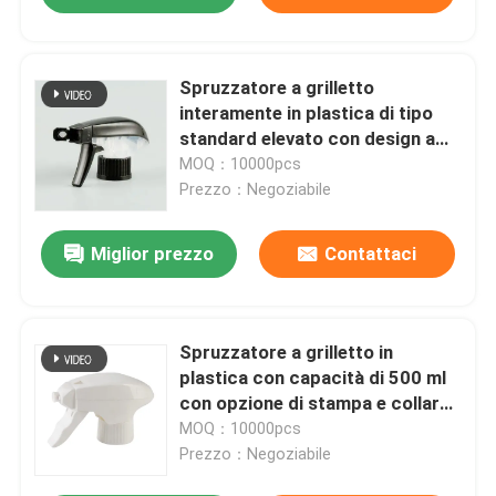
Spruzzatore a grilletto
interamente in plastica di tipo
standard elevato con design a
prova di perdite per uso
MOQ：10000pcs
domestico e industriale
Prezzo：Negoziabile
Miglior prezzo
Contattaci
Spruzzatore a grilletto in
plastica con capacità di 500 ml
con opzione di stampa e collare
liscio per prodotti liquidi
MOQ：10000pcs
Prezzo：Negoziabile