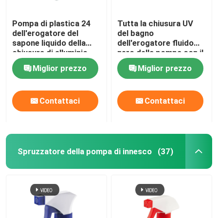
Pompa di plastica 24
Tutta la chiusura UV
dell'erogatore del
del bagno
sapone liquido della
dell'erogatore fluido
chiusura di alluminio
nero della pompa con il
410 pp di plastica
commutatore da
Miglior prezzo
Miglior prezzo
materiali
sinistra a destra
Contattaci
Contattaci
Spruzzatore della pompa di innesco
(37)