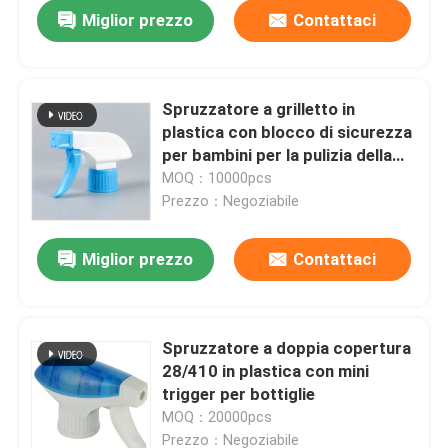
Miglior prezzo
Contattaci
Spruzzatore a grilletto in
plastica con blocco di sicurezza
per bambini per la pulizia della
casa e la prevenzione delle
MOQ：10000pcs
perdite
Prezzo：Negoziabile
Miglior prezzo
Contattaci
Casa
Spruzzatore a doppia copertura
28/410 in plastica con mini
Prodotti
trigger per bottiglie
MOQ：20000pcs
Video
Prezzo：Negoziabile