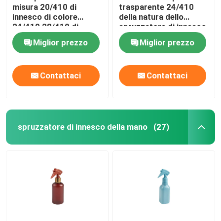
misura 20/410 di
trasparente 24/410
innesco di colore
della natura dello
Bottiglia di vetro dell'olio essenziale
24/410 28/410 di
spruzzatore di innesco
specificazione
Miglior prezzo
Miglior prezzo
Bottiglia dello spruzzo di profumo
Contattaci
Contattaci
spruzzatore di innesco della mano
(27)