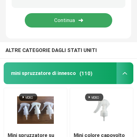
spruzzatore fine della foschia
Bottine di pompa senza aria
ALTRE CATEGORIE DAGLI STATI UNITI
tubo di lucentezza del labbro
Barattolo crema di plastica
mini spruzzatore di innesco
(110)
Bottiglia cosmetica acrilica
deodorante in stick vuoto
Bottiglia di plastica cosmetica
Mini spruzzatore su
Mini colore capovolto