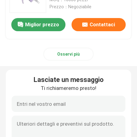
Prezzo：Negoziabile
Spruzzatore di plastica di innesco
Miglior prezzo
Contattaci
spruzzatore di innesco della mano
Osservi più
Erogatore cosmetico della pompa
Erogatore crema della pompa
Lasciate un messaggio
Ti richiameremo presto!
Spruzzatore della pompa di innesco
spruzzatore profumo con pompa
pompa di plastica della lozione