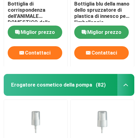
Bottiglia di
Bottiglia blu della mano
corrispondenza
dello spruzzatore di
dell'ANIMALE
plastica di innesco per
DOMESTICO della
l'imballaggio
chiusura della mano
cosmetico
Miglior prezzo
Miglior prezzo
dello spruzzatore di
alluminio di innesco per
cura di capelli
Contattaci
Contattaci
Erogatore cosmetico della pompa
(82)