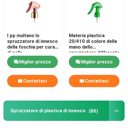
spruzzatore fine della foschia
Bottine di pompa senza aria
I pp multano lo
Materia plastica
spruzzatore di innesco
20/410 di colore della
della foschia per cura
mano dello
tubo di lucentezza del labbro
di pelle
spruzzatore differente
di innesco
Miglior prezzo
Miglior prezzo
Barattolo crema di plastica
Contattaci
Contattaci
Bottiglia cosmetica acrilica
deodorante in stick vuoto
Spruzzatore di plastica di innesco
(80)
Bottiglia di plastica cosmetica