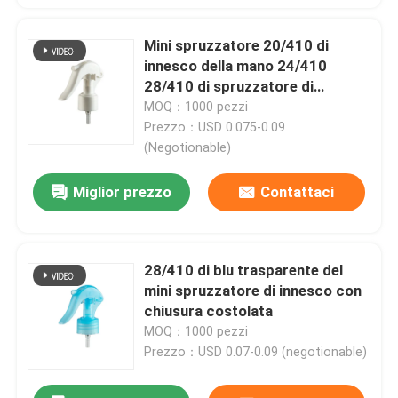
Mini spruzzatore 20/410 di
innesco della mano 24/410
28/410 di spruzzatore di
innesco di impatto per il giardino
MOQ：1000 pezzi
Prezzo：USD 0.075-0.09
(Negotionable)
Miglior prezzo
Contattaci
28/410 di blu trasparente del
mini spruzzatore di innesco con
chiusura costolata
MOQ：1000 pezzi
Prezzo：USD 0.07-0.09 (negotionable)