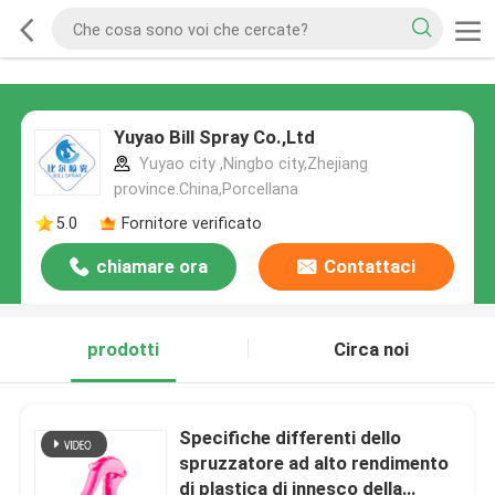
Yuyao Bill Spray Co.,Ltd
Yuyao city ,Ningbo city,Zhejiang
province.China,Porcellana
5.0
Fornitore verificato
chiamare ora
Contattaci
prodotti
Circa noi
Specifiche differenti dello
spruzzatore ad alto rendimento
di plastica di innesco della