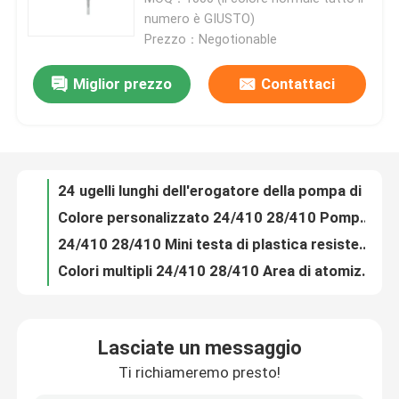
numero è GIUSTO)
Prezzo：Negotionable
Circa noi
Miglior prezzo
Contattaci
Dei pp della mano dello spruzzatore di plastica di innesco di innesco dello spruzzatore caduta resistente all'acido non
Giro della fabbrica
La cucina che pulisce benissimo lo spruzzatore/24 410 di innesco della foschia avvia lo spruzzatore BL106-A
24 ugelli lunghi dell'erogatore della pompa di olio di 410 mani con colore su misura clip
Controllo di qualità
Colore personalizzato 24/410 28/410 Pompa di spruzzatore di plastica con mini-testa per il lavaggio
24/410 28/410 Mini testa di plastica resistente pompa di spruzzatore per la bottiglia nel giardino della cucina
Colori multipli 24/410 28/410 Area di atomizzazione grande Bottiglie di nebbia di plastica Spruzzatore di trigger per bottiglie
Contattici
Colore personalizzato 24/410 28/410 Spruzzatore di accensione in plastica per il lavaggio delle bottiglie
Multistyle 24/410 28/410 Eco Mini Head Pompa di spruzzatura di plastica per la pulizia dell'acqua
Notizie
Prezzo ragionevole 24/410 28/410 Bottiglie di plastica Spruzzatore di accensione con materiali ecologici Pulizia Irrigazione
Spruzzatore di nebbia ultra fine per bottiglie
Casi
Lasciate un messaggio
Disegno portatile 20/410 24/410 Spruzzatore di nebbia eco fine per varie bottiglie
Ti richiameremo presto!
Fabbrica di utilizzo universale 40/400 pompa di spuma per la distribuzione di sapone e liquidi
mini spruzzatore di innesco