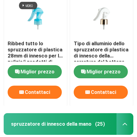
Bottiglia di vetro dell'olio essenziale
Bottiglia dello spruzzo di profumo
Ribbed tutto lo
Tipo di alluminio dello
spruzzatore di plastica
spruzzatore di plastica
28mm di innesco per la
di innesco della
pulizia/i prodotti di
serratura del bottone
vetro lavaggio
per l'imballaggio
Miglior prezzo
Miglior prezzo
dell'automobile
cosmetico
Contattaci
Contattaci
spruzzatore di innesco della mano
(25)