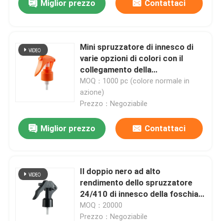
Miglior prezzo
Contattaci
Mini spruzzatore di innesco di
varie opzioni di colori con il
collegamento della
metropolitana
MOQ：1000 pc (colore normale in
azione)
Prezzo：Negoziabile
Miglior prezzo
Contattaci
Il doppio nero ad alto
rendimento dello spruzzatore
24/410 di innesco della foschia
per pulizia del vetro/giardino
MOQ：20000
Prezzo：Negoziabile