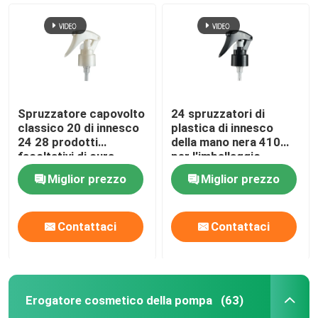
Spruzzatore capovolto
24 spruzzatori di
classico 20 di innesco
plastica di innesco
24 28 prodotti
della mano nera 410
facoltativi di cura
per l'imballaggio
personale
cosmetico
Miglior prezzo
Miglior prezzo
Contattaci
Contattaci
Erogatore cosmetico della pompa
(63)