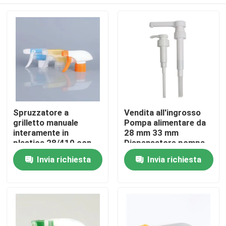
Spruzzatore a
Vendita all'ingrosso
grilletto manuale
Pompa alimentare da
interamente in
28 mm 33 mm
plastica 28/410 con
Dispensatore pompa
design ergonomico
sciroppo 8CC 10CC
Casa
Invia richiesta
Invia richiesta
per la pulizia della
Dosaggio
casa
Prodotti
Video