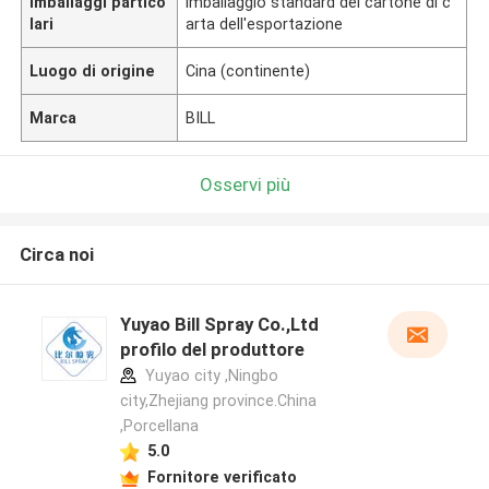
Imballaggi partico
imballaggio standard del cartone di c
lari
arta dell'esportazione
Luogo di origine
Cina (continente)
Marca
BILL
Osservi più
Circa noi
Yuyao Bill Spray Co.,Ltd
profilo del produttore
Yuyao city ,Ningbo
city,Zhejiang province.China
,Porcellana
5.0
Fornitore verificato