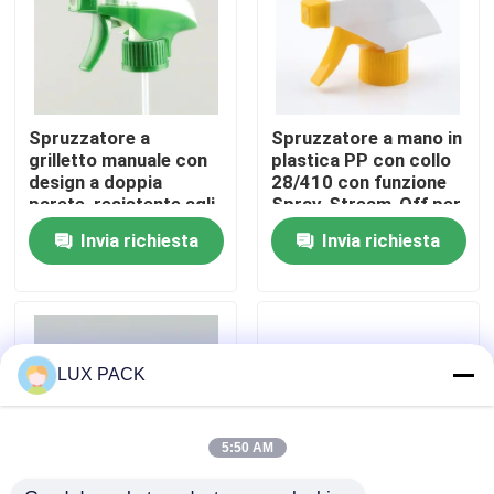
Circa noi
Giro della fabbrica
Spruzzatore a
Spruzzatore a mano in
grilletto manuale con
plastica PP con collo
design a doppia
28/410 con funzione
Controllo di qualità
parete, resistente agli
Spray-Stream-Off per
agenti chimici,
la pulizia della cucina
Invia richiesta
Invia richiesta
interamente in
plastica, per la pulizia
Contattici
e i test chimici
Notizie
LUX PACK
Casi
5:50 AM
mini spruzzatore di innesco