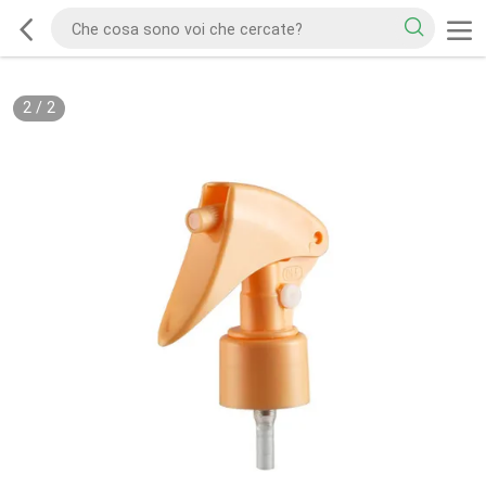
2
/
2